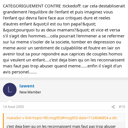
CATEGORIGUEMENT CONTRE :tickedoff: car cela destabliserait
grandement l'equilibre de l'enfant et puis imaginez vous
l'enfant qui devra faire face aux critiques dure et reeles
d'autres enfant &quot;il est ou ton papa?&quot;
&quot;pourquoi tu as deux mamans?&quot; et vice et versa
s'il s'agit des hommes....cela pourrait l'emmener a se refermer
sur lui meme s'isoler de la societe, tomber en depression ou
meme avoir un sentiment de culpablilite et foutre en lair on
avenir tout sa pour repondre aux caprices de couples homos
qui veulent un enfant....c'est deja bien qu on les reconnaissent
mais faut pas trop abuser quand meme......enfin il s'agit d'un
avis personel.......
lawent
L
New Member
14 Aout 2005
#10
matador v link=topic=99.msg953#msg953 date=1124046854 a dit:
c'est deja bien qu on les reconnaissent mais faut pas trop abuser