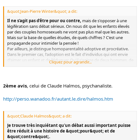
&quot;Jean-Pierre Winter&quot; a dit:
Il ne s'agit pas d'être pour ou contre,
mais de s'opposer à une
légifération sans débat sérieux. On nous dit que les enfants élevés
par des couples homosexuels ne vont pas plus mal que les autres.
Mais sur la base de quelles études, de quels chiffres ? C'est une
propagande pour intimider la pensée !
Par ailleurs, je distingue homoparentalité adoptive et procréative.
Dans le premier cas, l'adoption est le fait d'individus qui ont envie
d'aimer un enfant et de l'éduquer. Qu'il s'agisse de deux hommes, de
Cliquez pour agrandir...
deux femmes, le rôle d'éducateur peut être parfaitement rempli.
L'homoparentalité procréative, en revanche, pose problème. On fait
croire à un enfant qu'il est le produit du désir sexué et sexuel de
deux hommes et de deux femmes, mais que, pour des raisons de
2ème avis
, celui de Claude Halmos, psychanaliste.
&quot;nature&quot;, on a eu recours à un tiers, un donneur de
sperme ou une femme qui a bien voulu prêter son ventre.
http://perso.wanadoo.fr/autant.le.dire/halmos.htm
On nous dit que la vérité sera dite à l'enfant. Mais quelle vérité ? Ce
n'est pas celle de la mécanique qui l'intéresse, c'est celle du désit qui
a présidé à sa venue au monde. Il devra donc gérer une question
&quot;Claude Halmos&quot; a dit:
intenable : &quot;Je suis le produit du désir de ces deux personnes,
mais le produit du désir de ces deux-là ne peut pas donner d'enfant.
Je trouve très inquiétant qu'un débat aussi important puisse
Donc, qui suis-je ?&quot;
être réduit à une histoire de &quot;pour&quot; et de
La différence des sexes pour un enfant, ce n'est pas simplement
&quot;contre&quot;.
savoir qu'il y a des hommes et des femmes, c'est la différence entre