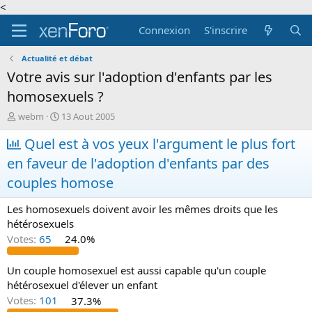
<
Connexion
S'inscrire
Actualité et débat
Votre avis sur l'adoption d'enfants par les
homosexuels ?
A
D
webm
13 Aout 2005
u
a
t
Quel est à vos yeux l'argument le plus fort
t
e
e
en faveur de l'adoption d'enfants par des
u
d
r
e
couples homose
d
d
e
é
Les homosexuels doivent avoir les mêmes droits que les
l
b
hétérosexuels
a
u
Votes:
65
24.0%
d
t
i
s
Un couple homosexuel est aussi capable qu'un couple
c
hétérosexuel d'élever un enfant
u
Votes:
101
37.3%
s