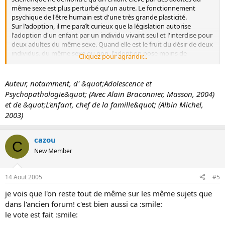
Ce qui est vrai pour tout le monde.
même sexe est plus perturbé qu'un autre. Le fonctionnement
psychique de l'être humain est d'une très grande plasticité.
Sur l'adoption, il me paraît curieux que la législation autorise
l'adoption d'un enfant par un individu vivant seul et l'interdise pour
deux adultes du même sexe. Quand elle est le fruit du désir de deux
individus, du même sexe ou non, l'adoption pose moins de
Cliquez pour agrandir...
problèmes que si elle repose sur le désir d'un adulte seul. Quant à
l'homoparentalité procréative, elle ne soulève pas de problèmes
particuliers quand il y a différence de rôles dans le couple. Ce qui est
Auteur, notamment, d' &quot;Adolescence et
décisif pour l'enfant, c'est qu'il ait face à lui deux parents qui ne
Psychopathologie&quot; (Avec Alain Braconnier, Masson, 2004)
fassent pas un, ce n'est pas la différence sexuelle. Mais
et de &quot;L'enfant, chef de la famille&quot; (Albin Michel,
l'homoparentalité n'est pas simple. A la question : &quot;Etes-vous
2003)
gêné d'avoir deux parents du même sexe ?&quot;, les enfants
répondent toujours : &quot;Pas du tout.&quot; Il faut pourtant
distinguer réponse consciente - l'enfant protège les personnes avec
cazou
C
lesquelles il vit - et réponse inconsciente. A l'adolescence surtout,
New Member
quand ils s'interrogent sur leur identité sexuelle, les enfants sont
très angoissés à l'idée d'être homosexuels. Pour se prouver qu'ils
sont &quot;comme les autres&quot;, ils ont tendance à nouer des
14 Aout 2005
#5
relations amoureuses prématurées et souvent malheureuses. Pour
les enfants élevés par des couples homosexuels, un
je vois que l'on reste tout de même sur les même sujets que
accompagnement serait bienvenu lors du cap délicat de
dans l'ancien forum! c'est bien aussi ca :smile:
l'adolescence.
le vote est fait :smile: