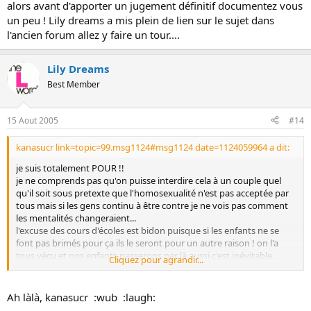
alors avant d'apporter un jugement définitif documentez vous
un peu ! Lily dreams a mis plein de lien sur le sujet dans
l'ancien forum allez y faire un tour....
Lily Dreams
Best Member
15 Aout 2005
#14
kanasucr link=topic=99.msg1124#msg1124 date=1124059964 a dit:
je suis totalement POUR !!
je ne comprends pas qu'on puisse interdire cela à un couple quel
qu'il soit sous pretexte que l'homosexualité n'est pas acceptée par
tous mais si les gens continu à être contre je ne vois pas comment
les mentalités changeraient...
l'excuse des cours d'écoles est bidon puisque si les enfants ne se
font pas brimés pour ça ils le seront pour un autre raison ! on l'a
tous vécu et nos enfants passerons par là aussi c'est inévitable..
Cliquez pour agrandir...
de plus les enfants s'amusent aussi ) répéter ce que leurs parents
disent alors forcément...
un enfant ne sera pas destabilisé au point de foutre sa vie en l'air
Ah làlà, kanasucr :wub :laugh:
comme j'ai pu le lire plus haut il y a des études de faites alors avant