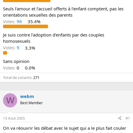
s
i
Seuls l'amour et l'accueil offerts à l'enfant comptent, pas les
o
orientations sexuelles des parents
n
Votes:
96
35.4%
Je suis contre l'adoption d'enfants par des couples
homosexuels
Votes:
9
3.3%
Sans opinion
Votes:
0
0.0%
Total de votants
271
webm
W
Best Member
13 Aout 2005
#1
On va réouvrir les débat avec le sujet qui a le plus fait couler