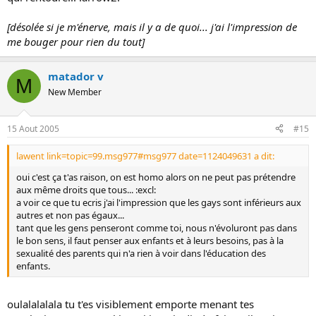
[désolée si je m'énerve, mais il y a de quoi... j'ai l'impression de
me bouger pour rien du tout]
matador v
M
New Member
15 Aout 2005
#15
lawent link=topic=99.msg977#msg977 date=1124049631 a dit:
oui c'est ça t'as raison, on est homo alors on ne peut pas prétendre
aux même droits que tous... :excl:
a voir ce que tu ecris j'ai l'impression que les gays sont inférieurs aux
autres et non pas égaux...
tant que les gens penseront comme toi, nous n'évoluront pas dans
le bon sens, il faut penser aux enfants et à leurs besoins, pas à la
sexualité des parents qui n'a rien à voir dans l'éducation des
enfants.
oulalalalala tu t'es visiblement emporte menant tes