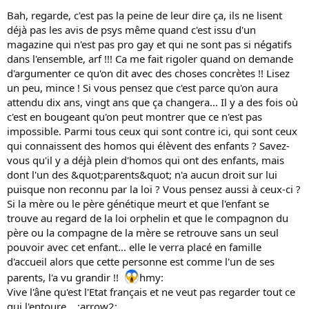
d'apporter un jugement définitif documentez vous un peu ! Lily
Bah, regarde, c'est pas la peine de leur dire ça, ils ne lisent
dreams a mis plein de lien sur le sujet dans l'ancien forum allez y
déjà pas les avis de psys même quand c'est issu d'un
faire un tour....
magazine qui n'est pas pro gay et qui ne sont pas si négatifs
dans l'ensemble, arf !!! Ca me fait rigoler quand on demande
d'argumenter ce qu'on dit avec des choses concrètes !! Lisez
un peu, mince ! Si vous pensez que c'est parce qu'on aura
attendu dix ans, vingt ans que ça changera... Il y a des fois où
c'est en bougeant qu'on peut montrer que ce n'est pas
impossible. Parmi tous ceux qui sont contre ici, qui sont ceux
qui connaissent des homos qui élèvent des enfants ? Savez-
vous qu'il y a déjà plein d'homos qui ont des enfants, mais
dont l'un des &quot;parents&quot; n'a aucun droit sur lui
puisque non reconnu par la loi ? Vous pensez aussi à ceux-ci ?
Si la mère ou le père génétique meurt et que l'enfant se
trouve au regard de la loi orphelin et que le compagnon du
père ou la compagne de la mère se retrouve sans un seul
pouvoir avec cet enfant... elle le verra placé en famille
d'accueil alors que cette personne est comme l'un de ses
parents, l'a vu grandir !!
hmy:
Vive l'âne qu'est l'Etat français et ne veut pas regarder tout ce
qui l'entoure... :arrow2: