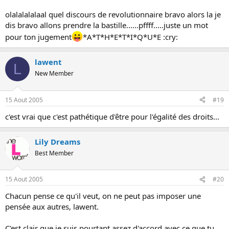
olalalalalaal quel discours de revolutionnaire bravo alors la je
dis bravo allons prendre la bastille......pffff.....juste un mot
pour ton jugement
*A*T*H*E*T*I*Q*U*E :cry:
lawent
L
New Member
15 Aout 2005
#19
c'est vrai que c'est pathétique d'être pour l'égalité des droits...
Lily Dreams
Best Member
15 Aout 2005
#20
Chacun pense ce qu'il veut, on ne peut pas imposer une
pensée aux autres, lawent.
C'est clair que je suis pourtant assez d'accord avec ce que tu