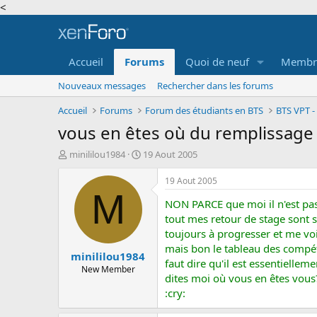
<
Accueil
Forums
Quoi de neuf
Membr
Nouveaux messages
Rechercher dans les forums
Accueil
Forums
Forum des étudiants en BTS
BTS VPT -
vous en êtes où du remplissage 
A
D
minililou1984
19 Aout 2005
u
a
t
t
19 Aout 2005
e
e
M
NON PARCE que moi il n'est pa
u
d
r
e
tout mes retour de stage sont su
d
d
toujours à progresser et me voi
e
é
mais bon le tableau des compé
minililou1984
l
b
faut dire qu'il est essentiellem
a
u
New Member
dites moi où vous en êtes vous
d
t
:cry:
i
s