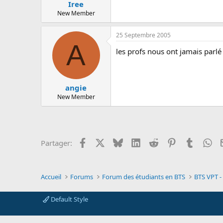
Iree
New Member
25 Septembre 2005
A
les profs nous ont jamais parlé d
angie
New Member
Facebook
X
Bluesky
LinkedIn
Reddit
Pinterest
Tumblr
Wh
Partager:
Accueil
Forums
Forum des étudiants en BTS
BTS VPT -
Default Style