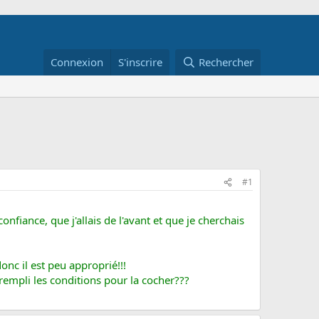
Connexion
S'inscrire
Rechercher
#1
nfiance, que j'allais de l'avant et que je cherchais
onc il est peu approprié!!!
rempli les conditions pour la cocher???