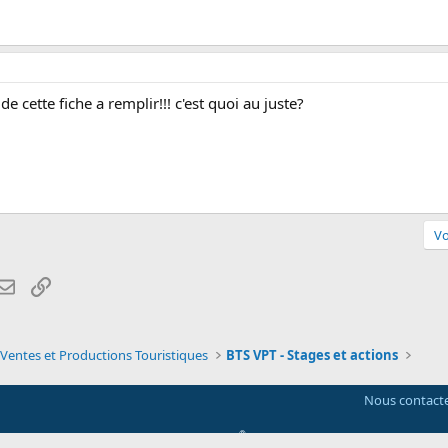
e cette fiche a remplir!!! c'est quoi au juste?
Vo
atsApp
Email
Lien
 Ventes et Productions Touristiques
BTS VPT - Stages et actions
Nous contact
®
Community platform by XenForo
© 2010-2026 XenForo Ltd.