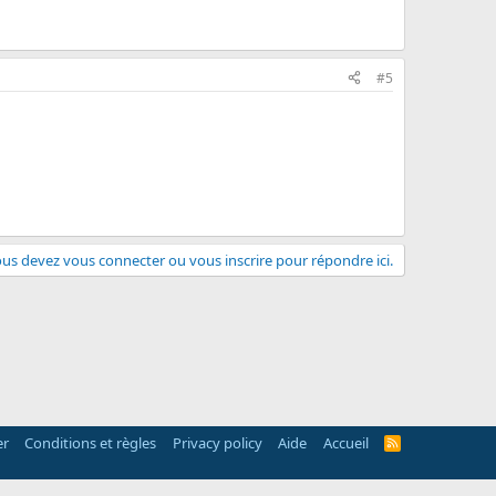
#5
us devez vous connecter ou vous inscrire pour répondre ici.
er
Conditions et règles
Privacy policy
Aide
Accueil
R
S
S