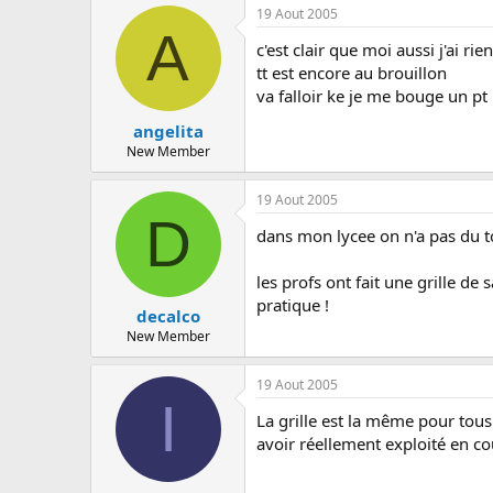
c
19 Aout 2005
u
A
s
c'est clair que moi aussi j'ai rie
s
tt est encore au brouillon
i
va falloir ke je me bouge un 
o
n
angelita
New Member
19 Aout 2005
D
dans mon lycee on n'a pas du t
les profs ont fait une grille de 
pratique !
decalco
New Member
19 Aout 2005
I
La grille est la même pour tous
avoir réellement exploité en cou