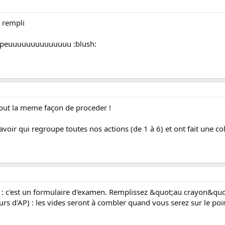
n rempli
pt peuuuuuuuuuuuuuu :blush:
out la meme façon de proceder !
savoir qui regroupe toutes nos actions (de 1 à 6) et ont fait une col
 : c'est un formulaire d'examen. Remplissez &quot;au crayon&quot; 
rs d'AP) : les vides seront à combler quand vous serez sur le point