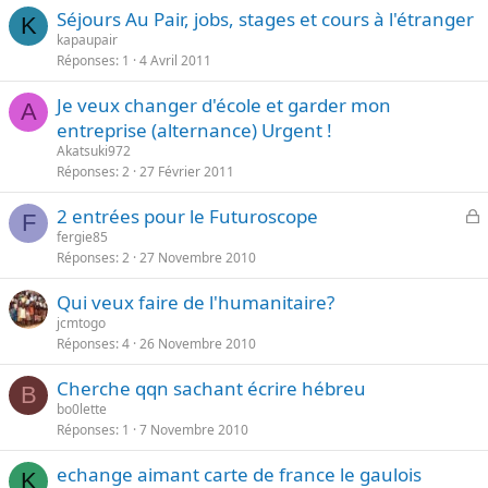
Séjours Au Pair, jobs, stages et cours à l'étranger
é
K
kapaupair
Réponses
1
4 Avril 2011
Je veux changer d'école et garder mon
A
entreprise (alternance) Urgent !
Akatsuki972
Réponses
2
27 Février 2011
2 entrées pour le Futuroscope
F
l
fergie85
Réponses
2
27 Novembre 2010
o
q
Qui veux faire de l'humanitaire?
u
jcmtogo
é
Réponses
4
26 Novembre 2010
Cherche qqn sachant écrire hébreu
B
bo0lette
Réponses
1
7 Novembre 2010
echange aimant carte de france le gaulois
K