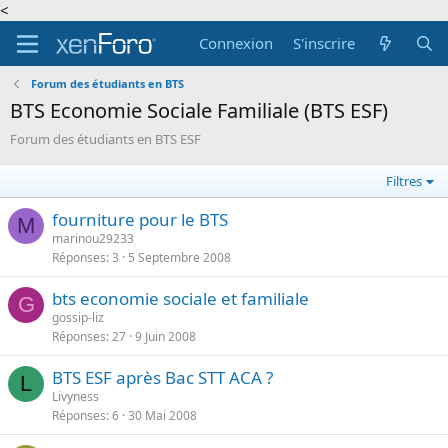
<
Connexion
S'inscrire
Forum des étudiants en BTS
BTS Economie Sociale Familiale (BTS ESF)
Forum des étudiants en BTS ESF
Filtres
fourniture pour le BTS
M
marinou29233
Réponses
3
5 Septembre 2008
bts economie sociale et familiale
G
gossip-liz
Réponses
27
9 Juin 2008
BTS ESF après Bac STT ACA ?
L
Livyness
Réponses
6
30 Mai 2008