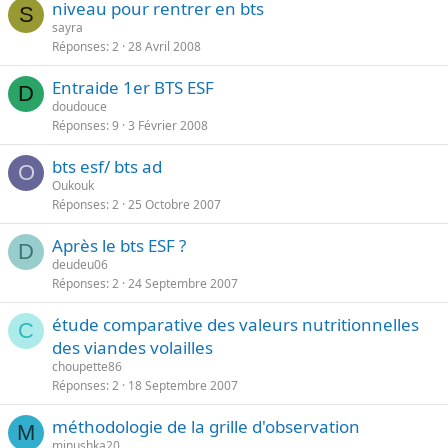
niveau pour rentrer en bts
S
sayra
Réponses
2
28 Avril 2008
Entraide 1er BTS ESF
D
doudouce
Réponses
9
3 Février 2008
bts esf/ bts ad
O
Oukouk
Réponses
2
25 Octobre 2007
Après le bts ESF ?
D
deudeu06
Réponses
2
24 Septembre 2007
étude comparative des valeurs nutritionnelles
C
des viandes volailles
choupette86
Réponses
2
18 Septembre 2007
méthodologie de la grille d'observation
M
minushka20