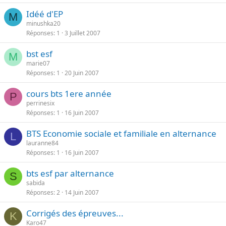
Idéé d'EP
M
minushka20
Réponses
1
3 Juillet 2007
bst esf
M
marie07
Réponses
1
20 Juin 2007
cours bts 1ere année
P
perrinesix
Réponses
1
16 Juin 2007
BTS Economie sociale et familiale en alternance
L
lauranne84
Réponses
1
16 Juin 2007
bts esf par alternance
S
sabida
Réponses
2
14 Juin 2007
Corrigés des épreuves...
K
Karo47