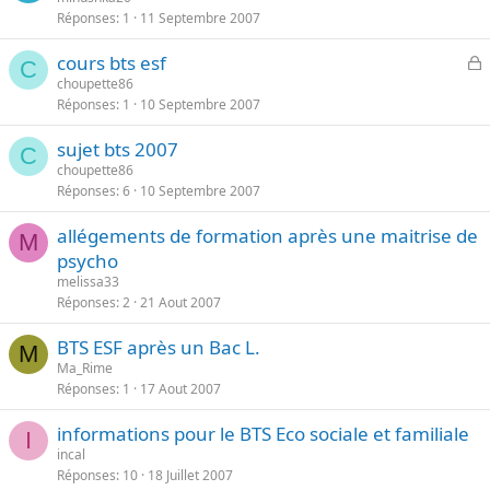
Réponses
1
11 Septembre 2007
cours bts esf
C
l
choupette86
Réponses
1
10 Septembre 2007
o
q
sujet bts 2007
u
C
choupette86
é
Réponses
6
10 Septembre 2007
allégements de formation après une maitrise de
M
psycho
melissa33
Réponses
2
21 Aout 2007
BTS ESF après un Bac L.
M
Ma_Rime
Réponses
1
17 Aout 2007
informations pour le BTS Eco sociale et familiale
I
incal
Réponses
10
18 Juillet 2007