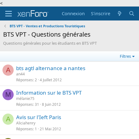
<
Connexion
S'inscrire
BTS VPT - Ventes et Productions Touristiques
BTS VPT - Questions générales
Questions générales pour les étudiants en BTS VPT
Filtres
bts agtl alternance a nantes
A
an44
Réponses
2
4 Juillet 2012
Information sur le BTS VPT
M
mélanie75
Réponses
31
8 Juin 2012
Avis sur l'Ieft Paris
A
Aliciahenry
Réponses
1
21 Mai 2012