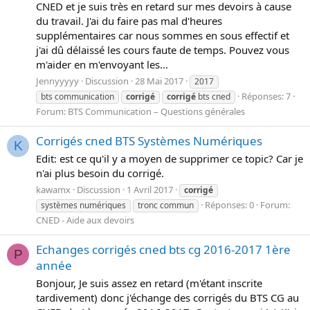
CNED et je suis très en retard sur mes devoirs à cause
du travail. J'ai du faire pas mal d'heures
supplémentaires car nous sommes en sous effectif et
j'ai dû délaissé les cours faute de temps. Pouvez vous
m'aider en m'envoyant les...
Jennyyyyy
Discussion
28 Mai 2017
2017
Réponses: 7
bts communication
corrigé
corrigé
bts cned
Forum:
BTS Communication – Questions générales
Corrigés cned BTS Systèmes Numériques
K
Edit: est ce qu'il y a moyen de supprimer ce topic? Car je
n'ai plus besoin du corrigé.
kawamx
Discussion
1 Avril 2017
corrigé
Réponses: 0
Forum:
systèmes numériques
tronc commun
CNED - Aide aux devoirs
Echanges corrigés cned bts cg 2016-2017 1ère
P
année
Bonjour, Je suis assez en retard (m'étant inscrite
tardivement) donc j'échange des corrigés du BTS CG au