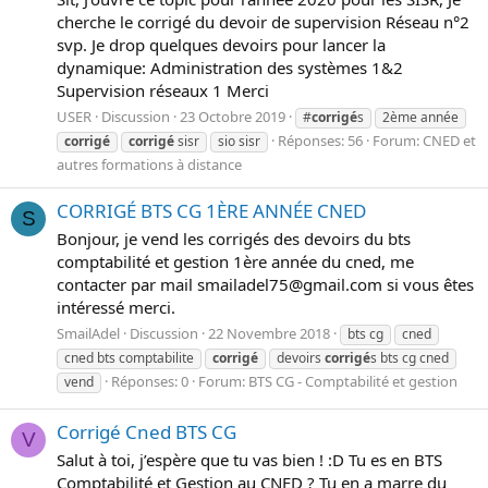
cherche le corrigé du devoir de supervision Réseau n°2
svp. Je drop quelques devoirs pour lancer la
dynamique: Administration des systèmes 1&2
Supervision réseaux 1 Merci
USER
Discussion
23 Octobre 2019
#
corrigé
s
2ème année
Réponses: 56
Forum:
CNED et
corrigé
corrigé
sisr
sio sisr
autres formations à distance
CORRIGÉ BTS CG 1ÈRE ANNÉE CNED
S
Bonjour, je vend les corrigés des devoirs du bts
comptabilité et gestion 1ère année du cned, me
contacter par mail smailadel75@gmail.com si vous êtes
intéressé merci.
SmailAdel
Discussion
22 Novembre 2018
bts cg
cned
cned bts comptabilite
corrigé
devoirs
corrigé
s bts cg cned
Réponses: 0
Forum:
BTS CG - Comptabilité et gestion
vend
Corrigé Cned BTS CG
V
Salut à toi, j’espère que tu vas bien ! :D Tu es en BTS
Comptabilité et Gestion au CNED ? Tu en a marre du