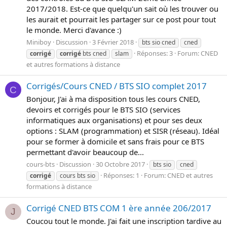
2017/2018. Est-ce que quelqu'un sait où les trouver ou
les aurait et pourrait les partager sur ce post pour tout
le monde. Merci d'avance :)
Miniboy
Discussion
3 Février 2018
bts sio cned
cned
Réponses: 3
Forum:
CNED
corrigé
corrigé
bts cned
slam
et autres formations à distance
Corrigés/Cours CNED / BTS SIO complet 2017
C
Bonjour, J'ai à ma disposition tous les cours CNED,
devoirs et corrigés pour le BTS SIO (services
informatiques aux organisations) et pour ses deux
options : SLAM (programmation) et SISR (réseau). Idéal
pour se former à domicile et sans frais pour ce BTS
permettant d'avoir beaucoup de...
cours-bts
Discussion
30 Octobre 2017
bts sio
cned
Réponses: 1
Forum:
CNED et autres
corrigé
cours bts sio
formations à distance
Corrigé CNED BTS COM 1 ère année 206/2017
J
Coucou tout le monde. J'ai fait une inscription tardive au