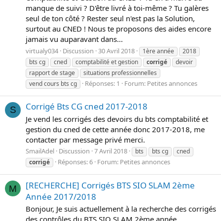
manque de suivi ? D'être livré à toi-même ? Tu galères
seul de ton côté ? Rester seul n'est pas la Solution,
surtout au CNED ! Nous te proposons des aides encore
jamais vu auparavant dans...
virtualy034
Discussion
30 Avril 2018
1ère année
2018
bts cg
cned
comptabilité et gestion
corrigé
devoir
rapport de stage
situations professionnelles
Réponses: 1
Forum:
Petites annonces
vend cours bts cg
Corrigé Bts CG cned 2017-2018
S
Je vend les corrigés des devoirs du bts comptabilité et
gestion du cned de cette année donc 2017-2018, me
contacter par message privé merci.
SmailAdel
Discussion
7 Avril 2018
bts
bts cg
cned
Réponses: 6
Forum:
Petites annonces
corrigé
[RECHERCHE] Corrigés BTS SIO SLAM 2ème
M
Année 2017/2018
Bonjour, Je suis actuellement à la recherche des corrigés
des contrôles du BTS SIO SLAM 2ème année