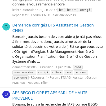
donnée je vous remercie encore.
letlet
Discussion
21 Juin 2016
bts
bts am
corrigé
Réponses: 0
Forum:
CNED - Aide aux devoirs
Demande corrigés BTS Assistant de Gestion
C
CNED
Bonsoir, J'aurais besoin de votre aide :) Je n'ai pas réussi
à finir mes devoirs donc j'aurais aimé avoir de la
solidarité et besoin de votre aide :) Est ce que vous avez
: COrrigé 1 d'Anglais 3 de Management Numéro 2
d'Organisation Planification Numéro 1-2 de Gestion
Système d'info ...
clementmartin85
Discussion
1 Juin 2016
cned
communication
corrigé
culture
droit
ecodroit
Réponses: 1
Forum:
BTS AG - Assistant Gestion
economie
PME PMI - Nouveau référ
APS BEGO FLORE ET APS SARL DE HAUTE
O
PROVENCE
Bonjour, Je suis a la recherche de l'APS corrigé BEGO