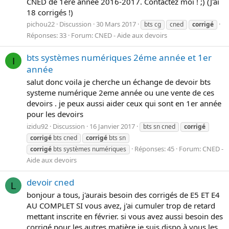
CNED de 1ère année 2016-2017. Contactez moi ! ;) (J'ai
18 corrigés !)
pichou22
Discussion
30 Mars 2017
bts cg
cned
corrigé
Réponses: 33
Forum:
CNED - Aide aux devoirs
bts systèmes numériques 2éme année et 1er
I
année
salut donc voila je cherche un échange de devoir bts
systeme numérique 2eme année ou une vente de ces
devoirs . je peux aussi aider ceux qui sont en 1er année
pour les devoirs
izidu92
Discussion
16 Janvier 2017
bts sn cned
corrigé
corrigé
bts cned
corrigé
bts sn
Réponses: 45
Forum:
CNED -
corrigé
bts systèmes numériques
Aide aux devoirs
devoir cned
L
bonjour a tous, j'aurais besoin des corrigés de E5 ET E4
AU COMPLET SI vous avez, j'ai cumuler trop de retard
mettant inscrite en février. si vous avez aussi besoin des
corrigé pour les autres matière je suis dispo à vous les