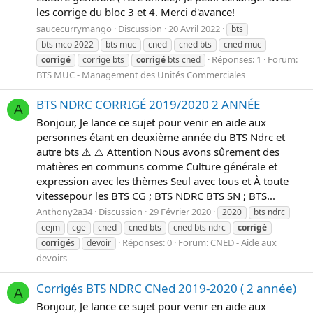
les corrige du bloc 3 et 4. Merci d'avance!
saucecurrymango
Discussion
20 Avril 2022
bts
bts mco 2022
bts muc
cned
cned bts
cned muc
Réponses: 1
Forum:
corrigé
corrige bts
corrigé
bts cned
BTS MUC - Management des Unités Commerciales
BTS NDRC CORRIGÉ 2019/2020 2 ANNÉE
A
Bonjour, Je lance ce sujet pour venir en aide aux
personnes étant en deuxième année du BTS Ndrc et
autre bts ⚠️ ⚠️ Attention Nous avons sûrement des
matières en communs comme Culture générale et
expression avec les thèmes Seul avec tous et À toute
vitessepour les BTS CG ; BTS NDRC BTS SN ; BTS...
Anthony2a34
Discussion
29 Février 2020
2020
bts ndrc
cejm
cge
cned
cned bts
cned bts ndrc
corrigé
Réponses: 0
Forum:
CNED - Aide aux
corrigé
s
devoir
devoirs
Corrigés BTS NDRC CNed 2019-2020 ( 2 année)
A
Bonjour, Je lance ce sujet pour venir en aide aux