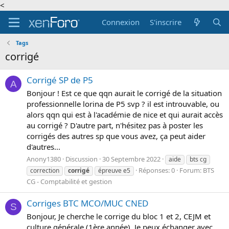
<
Connexion
S'inscrire
Tags
corrigé
Corrigé SP de P5
A
Bonjour ! Est ce que qqn aurait le corrigé de la situation
professionnelle lorina de P5 svp ? il est introuvable, ou
alors qqn qui est à l'académie de nice et qui aurait accès
au corrigé ? D'autre part, n'hésitez pas à poster les
corrigés des autres sp que vous avez, ça peut aider
d'autres...
Anony1380
Discussion
30 Septembre 2022
aide
bts cg
Réponses: 0
Forum:
BTS
correction
corrigé
épreuve e5
CG - Comptabilité et gestion
Corriges BTC MCO/MUC CNED
S
Bonjour, Je cherche le corrige du bloc 1 et 2, CEJM et
culture générale (1ère année). Je peux échanger avec