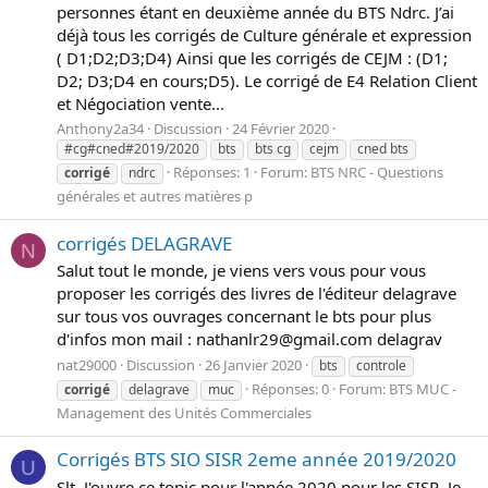
personnes étant en deuxième année du BTS Ndrc. J’ai
déjà tous les corrigés de Culture générale et expression
( D1;D2;D3;D4) Ainsi que les corrigés de CEJM : (D1;
D2; D3;D4 en cours;D5). Le corrigé de E4 Relation Client
et Négociation vente...
Anthony2a34
Discussion
24 Février 2020
#cg#cned#2019/2020
bts
bts cg
cejm
cned bts
Réponses: 1
Forum:
BTS NRC - Questions
corrigé
ndrc
générales et autres matières p
corrigés DELAGRAVE
N
Salut tout le monde, je viens vers vous pour vous
proposer les corrigés des livres de l'éditeur delagrave
sur tous vos ouvrages concernant le bts pour plus
d'infos mon mail : nathanlr29@gmail.com delagrav
nat29000
Discussion
26 Janvier 2020
bts
controle
Réponses: 0
Forum:
BTS MUC -
corrigé
delagrave
muc
Management des Unités Commerciales
Corrigés BTS SIO SISR 2eme année 2019/2020
U
Slt, J'ouvre ce topic pour l'année 2020 pour les SISR, Je