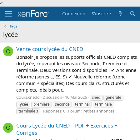
<
Connexion
S'inscrire
Tags
lycée
Vente cours lycée du CNED
C
Bonsoir Je propose les supports officiels CNED complets
du lycée, couvrant les niveaux Seconde, Première et
Terminale. Deux versions sont disponibles : ✔ Ancienne
réforme (séries L, ES, S) ✔ Nouvelle réforme (tronc
commun + spécialités) Des cours clairs, structurés et
complets, idéals pour...
Cours.cnedd
Discussion
10 Mai 2026
cned
generale
lycée
premiere
seconde
terminal
terminale
Réponses: 0
Forum:
Petites annonces
terminale s
Cours Lycée du CNED – PDF + Exercices +
C
Corrigés