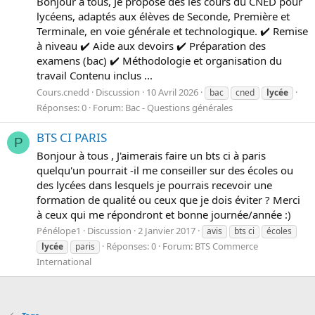
Bonjour à tous, Je propose des les cours du CNED pour
lycéens, adaptés aux élèves de Seconde, Première et
Terminale, en voie générale et technologique. ✔️ Remise
à niveau ✔️ Aide aux devoirs ✔️ Préparation des
examens (bac) ✔️ Méthodologie et organisation du
travail Contenu inclus ...
Cours.cnedd
Discussion
10 Avril 2026
bac
cned
lycée
Réponses: 0
Forum:
Bac - Questions générales
BTS CI PARIS
P
Bonjour à tous , J'aimerais faire un bts ci à paris
quelqu'un pourrait -il me conseiller sur des écoles ou
des lycées dans lesquels je pourrais recevoir une
formation de qualité ou ceux que je dois éviter ? Merci
à ceux qui me répondront et bonne journée/année :)
Pénélope1
Discussion
2 Janvier 2017
avis
bts ci
écoles
Réponses: 0
Forum:
BTS Commerce
lycée
paris
International