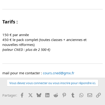
Tarifs :​
150 € par année
450 € le pack complet (toutes classes + anciennes et
nouvelles réformes)
(valeur CNED : plus de 2 500 €)
mail pour me contacter :
cours.cned@gmx.fr
Vous devez vous connecter ou vous inscrire pour répondre ici.
Facebook
X
Bluesky
LinkedIn
Reddit
Pinterest
Tumblr
WhatsApp
Email
Li
Partager: