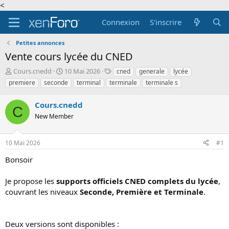
<
Connexion
S'inscrire
Petites annonces
Vente cours lycée du CNED
A
D
T
Cours.cnedd
10 Mai 2026
cned
generale
lycée
u
a
a
premiere
seconde
terminal
terminale
terminale s
t
t
g
e
e
s
Cours.cnedd
u
d
C
r
New Member
e
d
d
e
é
10 Mai 2026
#1
l
b
a
u
Bonsoir
d
t
i
Je propose les
supports officiels CNED complets du lycée
,
s
c
couvrant les niveaux
Seconde, Première et Terminale
.
u
s
s
Deux versions sont disponibles :
i