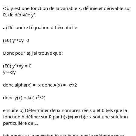
o
Où y est une fonction de la variable x, définie et dérivable sur
n
R, de dérivée y'.
a) Résoudre l'équation différentielle
(E0) y'+xy=0
Donc pour a) j'ai trouvé que :
(E0) y'+xy = 0
y'=-xy
donc alpha(x) = -x donc A(x) = -x²/2
donc y(x) = ke(-x²/2)
ensuite b) Déterminer deux nombres réels a et b tels que la
fonction h définie sur R par h(x)=(ax+b)e-x soit une solution
particulière de E.
Jebloque sur la question b) car je n'ai pas la méthode pour