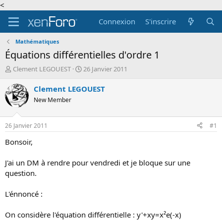
<
Connexion
S'inscrire
Mathématiques
Équations différentielles d'ordre 1
A
D
Clement LEGOUEST
26 Janvier 2011
u
a
t
t
Clement LEGOUEST
e
e
New Member
u
d
r
e
d
d
26 Janvier 2011
#1
e
é
l
b
Bonsoir,
a
u
d
t
J'ai un DM à rendre pour vendredi et je bloque sur une
i
question.
s
c
L'énnoncé :
u
s
s
On considère l'équation différentielle : y'+xy=x²e(-x)
i