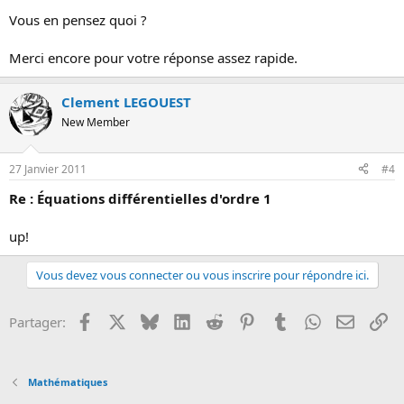
Vous en pensez quoi ?
Merci encore pour votre réponse assez rapide.
Clement LEGOUEST
New Member
27 Janvier 2011
#4
Re : Équations différentielles d'ordre 1
up!
Vous devez vous connecter ou vous inscrire pour répondre ici.
Facebook
X
Bluesky
LinkedIn
Reddit
Pinterest
Tumblr
WhatsApp
Email
Li
Partager:
Mathématiques