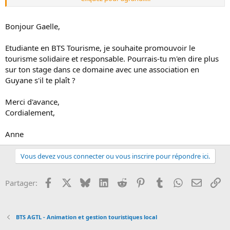
Ce BTS est un BTS pour promouvoir la France, on est donc pas
censé travailler à l'étranger (sauf chez Atout France).
Mais rien ne t’empêche de le faire, surtout si tu fais une licence pro
Bonjour Gaelle,
après le BTS.
Etudiante en BTS Tourisme, je souhaite promouvoir le
J'espère avoir pu répondre à tes questions!!!
tourisme solidaire et responsable. Pourrais-tu m'en dire plus
sur ton stage dans ce domaine avec une association en
Guyane s'il te plaît ?
Merci d'avance,
Cordialement,
Anne
Vous devez vous connecter ou vous inscrire pour répondre ici.
Facebook
X
Bluesky
LinkedIn
Reddit
Pinterest
Tumblr
WhatsApp
Email
Li
Partager:
BTS AGTL - Animation et gestion touristiques local