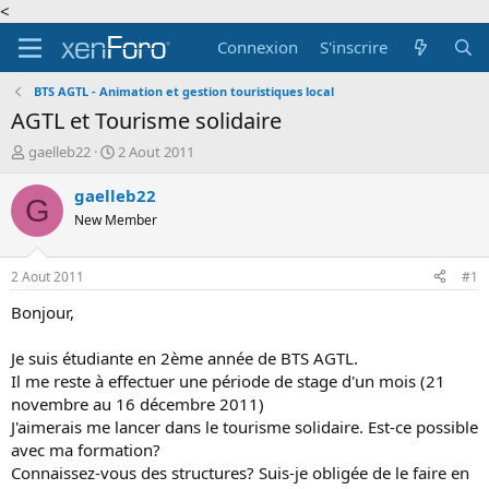
<
Connexion
S'inscrire
BTS AGTL - Animation et gestion touristiques local
AGTL et Tourisme solidaire
A
D
gaelleb22
2 Aout 2011
u
a
t
t
gaelleb22
G
e
e
New Member
u
d
r
e
d
d
2 Aout 2011
#1
e
é
l
b
Bonjour,
a
u
d
t
Je suis étudiante en 2ème année de BTS AGTL.
i
Il me reste à effectuer une période de stage d'un mois (21
s
novembre au 16 décembre 2011)
c
J'aimerais me lancer dans le tourisme solidaire. Est-ce possible
u
s
avec ma formation?
s
Connaissez-vous des structures? Suis-je obligée de le faire en
i