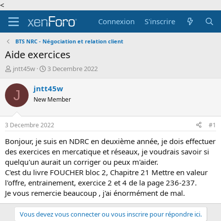
<
Connexion
S'inscrire
BTS NRC - Négociation et relation client
Aide exercices
A
D
jntt45w
3 Decembre 2022
u
a
t
t
jntt45w
J
e
e
New Member
u
d
r
e
d
d
3 Decembre 2022
#1
e
é
l
b
Bonjour, je suis en NDRC en deuxième année, je dois effectuer
a
u
des exercices en mercatique et réseaux, je voudrais savoir si
d
t
quelqu'un aurait un corriger ou peux m'aider.
i
C'est du livre FOUCHER bloc 2, Chapitre 21 Mettre en valeur
s
l'offre, entrainement, exercice 2 et 4 de la page 236-237.
c
Je vous remercie beaucoup , j'ai énormément de mal.
u
s
s
Vous devez vous connecter ou vous inscrire pour répondre ici.
i