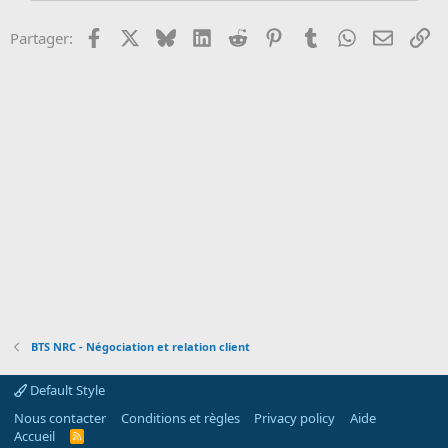
o
n
Facebook
X
Bluesky
LinkedIn
Reddit
Pinterest
Tumblr
WhatsApp
Email
Li
Partager:
BTS NRC - Négociation et relation client
Default Style
Nous contacter
Conditions et règles
Privacy policy
Aide
Accueil
R