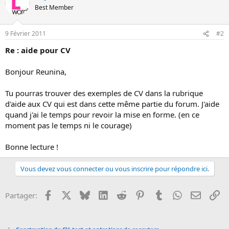
o
Best Member
n
9 Février 2011
#2
Re : aide pour CV
Bonjour Reunina,
Tu pourras trouver des exemples de CV dans la rubrique
d'aide aux CV qui est dans cette même partie du forum. J'aide
quand j'ai le temps pour revoir la mise en forme. (en ce
moment pas le temps ni le courage)
Bonne lecture !
Vous devez vous connecter ou vous inscrire pour répondre ici.
Facebook
X
Bluesky
LinkedIn
Reddit
Pinterest
Tumblr
WhatsApp
Email
Li
Partager: