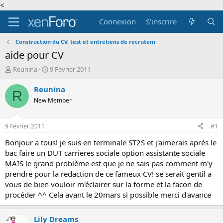
<
Connexion
S'inscrire
Construction du CV, test et entretiens de recrutem
aide pour CV
A
D
Reunina
9 Février 2011
u
a
t
t
Reunina
R
e
e
New Member
u
d
r
e
d
d
9 Février 2011
#1
e
é
l
b
Bonjour a tous! je suis en terminale ST2S et j'aimerais aprés le
a
u
bac faire un DUT carrieres sociale option assistante sociale
d
t
MAIS le grand problème est que je ne sais pas comment m'y
i
prendre pour la redaction de ce fameux CV! se serait gentil a
s
vous de bien vouloir m'éclairer sur la forme et la facon de
c
procéder ^^ Cela avant le 20mars si possible merci d'avance
u
s
s
Lily Dreams
i