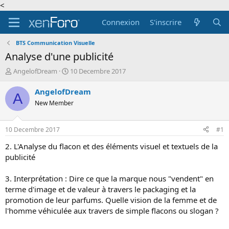
<
Connexion
S'inscrire
BTS Communication Visuelle
Analyse d'une publicité
A
D
AngelofDream
10 Decembre 2017
u
a
t
t
AngelofDream
A
e
e
New Member
u
d
r
e
d
d
10 Decembre 2017
#1
e
é
l
b
2. L'Analyse du flacon et des éléments visuel et textuels de la
a
u
publicité
d
t
i
3. Interprétation : Dire ce que la marque nous "vendent" en
s
terme d'image et de valeur à travers le packaging et la
c
promotion de leur parfums. Quelle vision de la femme et de
u
s
l'homme véhiculée aux travers de simple flacons ou slogan ?
s
i