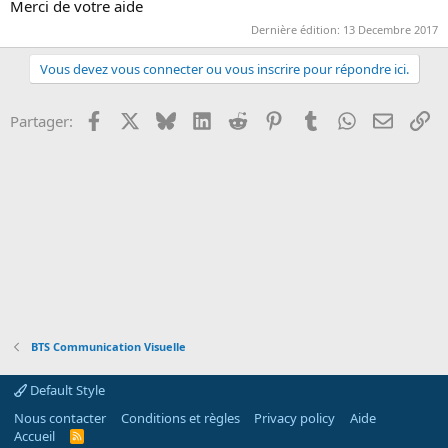
Merci de votre aide
o
Dernière édition:
13 Decembre 2017
n
Vous devez vous connecter ou vous inscrire pour répondre ici.
Facebook
X
Bluesky
LinkedIn
Reddit
Pinterest
Tumblr
WhatsApp
Email
Li
Partager:
BTS Communication Visuelle
Default Style
Nous contacter
Conditions et règles
Privacy policy
Aide
Accueil
R