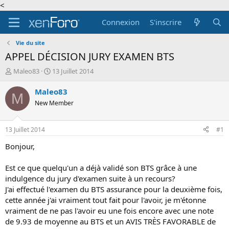
<
Connexion
S'inscrire
Vie du site
APPEL DÉCISION JURY EXAMEN BTS
A
D
Maleo83
13 Juillet 2014
u
a
t
t
Maleo83
M
e
e
New Member
u
d
r
e
d
d
13 Juillet 2014
#1
e
é
l
b
Bonjour,
a
u
d
t
Est ce que quelqu'un a déjà validé son BTS grâce à une
i
indulgence du jury d'examen suite à un recours?
s
J'ai effectué l'examen du BTS assurance pour la deuxième fois,
c
cette année j'ai vraiment tout fait pour l'avoir, je m'étonne
u
s
vraiment de ne pas l'avoir eu une fois encore avec une note
s
de 9.93 de moyenne au BTS et un AVIS TRÈS FAVORABLE de
i