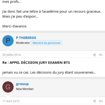
mes profs...
o
n
J'ai donc fait une lettre à l’académie pour un recours gracieux.
Mais j'ai peu d'espoir...
Merci d'avance.
P THIBERGE
P
Moderator
Membre du personnel
26 Juillet 2014
#2
Re : APPEL DÉCISION JURY EXAMEN BTS
jamais vu ce cas. Les décisions du jury étant souveraines..
grooup
G
New Member
17 Avril 2015
#3