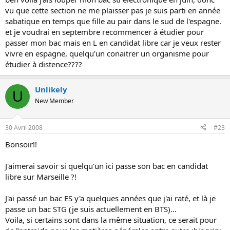
o
vu que cette section ne me plaisser pas je suis parti en année
n
sabatique en temps que fille au pair dans le sud de l'espagne.
et je voudrai en septembre recommencer à étudier pour
passer mon bac mais en L en candidat libre car je veux rester
vivre en espagne, quelqu'un conaitrer un organisme pour
étudier à distence????
Unlikely
U
New Member
30 Avril 2008
#23
Bonsoir!!
J'aimerai savoir si quelqu'un ici passe son bac en candidat
libre sur Marseille ?!
J'ai passé un bac ES y'a quelques années que j'ai raté, et là je
passe un bac STG (je suis actuellement en BTS)...
Voila, si certains sont dans la même situation, ce serait pour