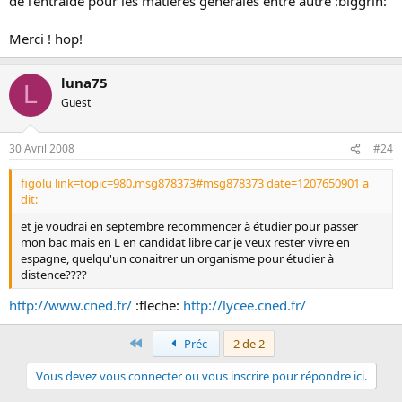
de l'entraide pour les matières générales entre autre :biggrin:
Merci ! hop!
luna75
L
Guest
30 Avril 2008
#24
figolu link=topic=980.msg878373#msg878373 date=1207650901 a
dit:
et je voudrai en septembre recommencer à étudier pour passer
mon bac mais en L en candidat libre car je veux rester vivre en
espagne, quelqu'un conaitrer un organisme pour étudier à
distence????
http://www.cned.fr/
:fleche:
http://lycee.cned.fr/
Premier
Préc
2 de 2
Vous devez vous connecter ou vous inscrire pour répondre ici.