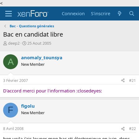
<
Connexion
S'inscrire
Bac - Questions générales
Bac en candidat libre
A
D
deep2
25 Aout 2005
u
a
t
t
anomaly_tounsya
A
e
e
New Member
u
d
r
e
d
d
3 Février 2007
#21
e
é
l
b
D'accord merci pour l'information :closedeyes:
a
u
d
t
i
figolu
F
s
New Member
c
u
s
8 Avril 2008
#22
s
i
ben voila j'ais louper mon bac sti électronique en juin, donc