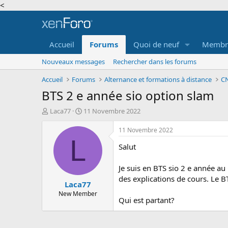
<
Accueil
Forums
Quoi de neuf
Membr
Nouveaux messages
Rechercher dans les forums
Accueil
Forums
Alternance et formations à distance
CN
BTS 2 e année sio option slam
A
D
Laca77
11 Novembre 2022
u
a
t
t
11 Novembre 2022
e
e
L
Salut
u
d
r
e
d
d
Je suis en BTS sio 2 e année a
e
é
des explications de cours. Le B
Laca77
l
b
a
u
New Member
Qui est partant?
d
t
i
s