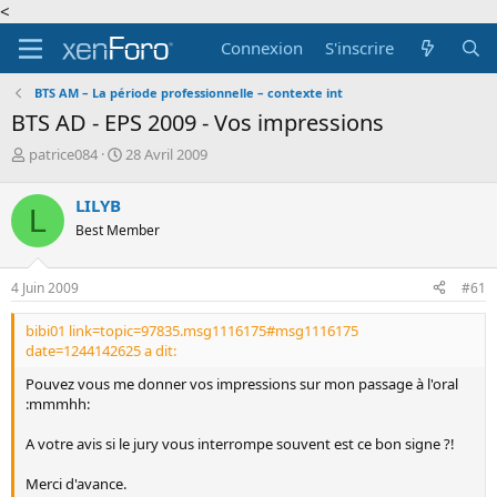
<
Connexion
S'inscrire
BTS AM – La période professionnelle – contexte int
BTS AD - EPS 2009 - Vos impressions
A
D
patrice084
28 Avril 2009
u
a
t
t
LILYB
L
e
e
Best Member
u
d
r
e
d
d
4 Juin 2009
#61
e
é
l
b
bibi01 link=topic=97835.msg1116175#msg1116175
a
u
date=1244142625 a dit:
d
t
i
Pouvez vous me donner vos impressions sur mon passage à l'oral
s
:mmmhh:
c
u
A votre avis si le jury vous interrompe souvent est ce bon signe ?!
s
s
Merci d'avance.
i