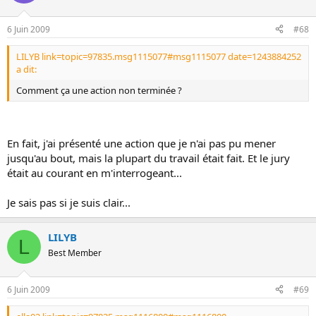
6 Juin 2009
#68
LILYB link=topic=97835.msg1115077#msg1115077 date=1243884252
a dit:
Comment ça une action non terminée ?
En fait, j'ai présenté une action que je n'ai pas pu mener
jusqu'au bout, mais la plupart du travail était fait. Et le jury
était au courant en m'interrogeant...
Je sais pas si je suis clair...
LILYB
L
Best Member
6 Juin 2009
#69