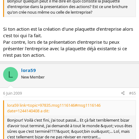
Bonjour quelqun peut il me dire en quoi consiste la plaquette
d'entreprise dans la presentation des actions? Est ce une brichure
qu'on crée nous même ou celle de lentreprise?
Si ton action est la création d'une plaquette d'entreprise alors
c'est toi qui l'a fait.
Par contre, lors de ta présentation d'entreprise tu peux
présenter l'entreprise avec la plaquette déjà existante si ce
n'est pas ton action.
lora59
L
New Member
6 Juin 2009
#65
lora59 link=topic=97835.msg1116146#msg1116146
date=1244140408 a dit:
Bonjour! Voilà c'est fini, j'ai tout passé... Et çà fait terriblement bizar
d'avoir tout terminé, j'ai demandé à tout le monde &quot; vous êtes
sûres que c'est terminé????&quot; &quot;bin oui&quot;... Lol, mais
c'est tellement bizar de ne pas réviser en rentrant...