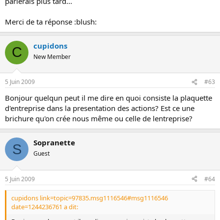
parlerais plus tard...
Merci de ta réponse :blush:
cupidons
C
New Member
5 Juin 2009
#63
Bonjour quelqun peut il me dire en quoi consiste la plaquette
d'entreprise dans la presentation des actions? Est ce une
brichure qu'on crée nous même ou celle de lentreprise?
Sopranette
S
Guest
5 Juin 2009
#64
cupidons link=topic=97835.msg1116546#msg1116546
date=1244236761 a dit: