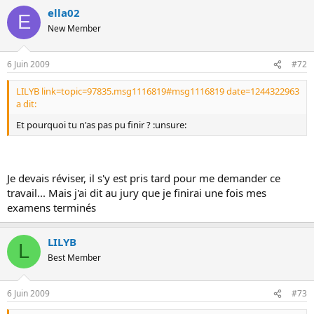
ella02
E
New Member
6 Juin 2009
#72
LILYB link=topic=97835.msg1116819#msg1116819 date=1244322963
a dit:
Et pourquoi tu n'as pas pu finir ? :unsure:
Je devais réviser, il s'y est pris tard pour me demander ce
travail... Mais j'ai dit au jury que je finirai une fois mes
examens terminés
LILYB
L
Best Member
6 Juin 2009
#73