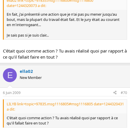
ella02 link=topic=97835.msg1116800#msg1116800
date=1244320073 a dit:
En fait, j'ai présenté une action que je n'ai pas pu mener jusqu'au
bout, mais la plupart du travail était fait. Et le jury était au courant
en m'interrogeant...
Je sais pas si je suis clair...
C'était quoi comme action ? Tu avais réalisé quoi par rapport à
ce qu'il fallait faire en tout ?
ella02
E
New Member
6 Juin 2009
#70
LILYB link=topic=97835.msg1116805#msg1116805 date=1244320431
a dit:
C'était quoi comme action ? Tu avais réalisé quoi par rapport à ce
qu'il fallait faire en tout ?