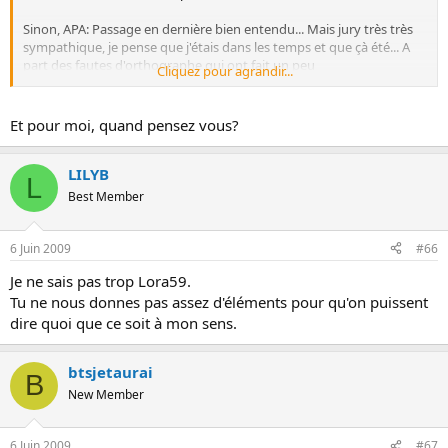
Sinon, APA: Passage en dernière bien entendu... Mais jury très très
sympathique, je pense que j'étais dans les temps et que çà été... A
part des fautes d'orthographe qui ont fait un peu
Cliquez pour agrandir...
&quot;tâche&quot;... Mais comme je disais, à force de faire des
documents, on ne relit pas forcément.. Mais bon j'avoue les fautes
d'orthographe c'est nul!!! Bref.. C'est fini! lol
Et pour moi, quand pensez vous?
LILYB
L
Best Member
6 Juin 2009
#66
Je ne sais pas trop Lora59.
Tu ne nous donnes pas assez d'éléments pour qu'on puissent
dire quoi que ce soit à mon sens.
btsjetaurai
B
New Member
6 Juin 2009
#67