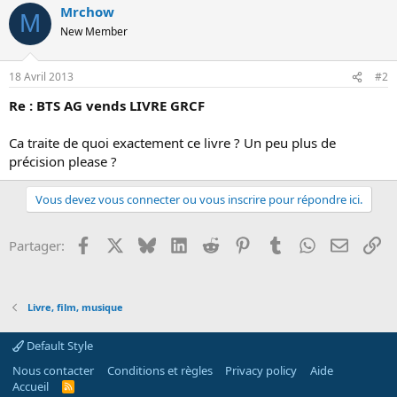
Mrchow
o
M
n
New Member
18 Avril 2013
#2
Re : BTS AG vends LIVRE GRCF
Ca traite de quoi exactement ce livre ? Un peu plus de
précision please ?
Vous devez vous connecter ou vous inscrire pour répondre ici.
Facebook
X
Bluesky
LinkedIn
Reddit
Pinterest
Tumblr
WhatsApp
Email
Li
Partager:
Livre, film, musique
Default Style
Nous contacter
Conditions et règles
Privacy policy
Aide
Accueil
R