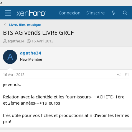
<
Connexion
S'inscrire
Livre, film, musique
BTS AG vends LIVRE GRCF
A
D
agathe34
16 Avril 2013
u
a
t
t
agathe34
A
e
e
New Member
u
d
r
e
d
d
16 Avril 2013
#1
e
é
l
b
je vends:
a
u
d
t
Relation avec la clientèle et les fournisseurs- HACHETE- 1ère
i
et 2ème années--->19 euros
s
c
très utile pour vos fiches et productions afin d'avoir les termes
u
s
pro!
s
i