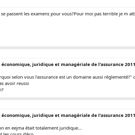
t se passent les examens pour vous?Pour moi pas terrible je m att
t économique, juridique et managériale de l'assurance 201
Pourquoi selon vous l'assurance est un domaine aussi règlementé?"
as avoir reussi
n?
t économique, juridique et managériale de l'assurance 201
n en eejma était totalement juridique...
 les cours d'éco...