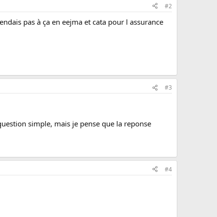
#2
endais pas à ça en eejma et cata pour l assurance
#3
1
 question simple, mais je pense que la reponse
#4
1