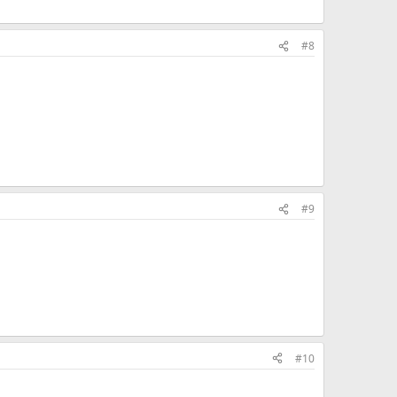
#8
1
#9
1
#10
1