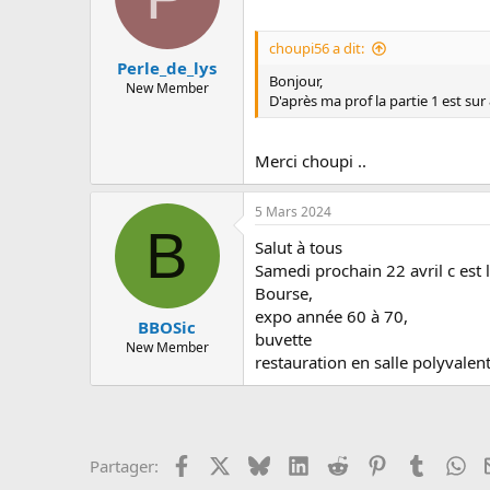
choupi56 a dit:
Perle_de_lys
Bonjour,
New Member
D'après ma prof la partie 1 est sur
Merci choupi ..
5 Mars 2024
B
Salut à tous
Samedi prochain 22 avril c est 
Bourse,
expo année 60 à 70,
BBOSic
buvette
New Member
restauration en salle polyvalen
Facebook
X
Bluesky
LinkedIn
Reddit
Pinterest
Tumblr
Wh
Partager: