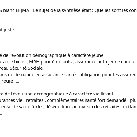
 BTS blanc EEJMA . Le sujet de la synthèse était : Quelles sont le
t juste.
ce de l'évolution démographique à caractère jeune.
urance biens , MRH pour étudiants , assurance auto jeune conducte
veau Sécurité Sociale
ns de demande en assurance santé , obligation pour les assureur
oute ).....
ce de l'évolution démographique à caractère vieillisant
rances vie , retraites , complémentaires santé fort demandé , pl
nse de santé forte , déséquilibre au niveau des retraites mettant 
..