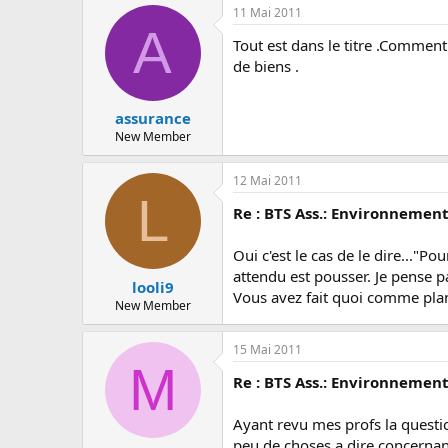
c
11 Mai 2011
u
A
s
Tout est dans le titre .Commen
s
de biens .
i
o
n
assurance
New Member
12 Mai 2011
L
Re : BTS Ass.: Environnemen
Oui c'est le cas de le dire..."
attendu est pousser. Je pense p
looli9
Vous avez fait quoi comme pla
New Member
15 Mai 2011
M
Re : BTS Ass.: Environnemen
Ayant revu mes profs la questio
peu de choses a dire concernant