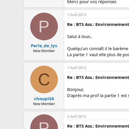
Merci pour vos réponses
1 Avril 2013
P
Re : BTS Ass.: Environnemen
Salut à tous..
Perle_de_lys
Quelqu'un connaît il le barème
New Member
La partie 1 vaut elle plus de po
1 Avril 2013
C
Re : BTS Ass.: Environnemen
Bonjour,
D'après ma prof la partie 1 est 
choupi56
New Member
2 Avril 2013
P
Re : BTS Ass.: Environnemen