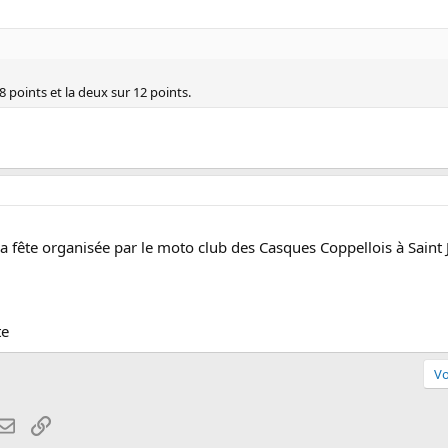
 8 points et la deux sur 12 points.
la fête organisée par le moto club des Casques Coppellois à Saint
te
Vo
atsApp
Email
Lien