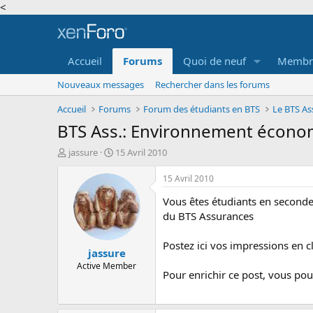
<
Accueil
Forums
Quoi de neuf
Membr
Nouveaux messages
Rechercher dans les forums
Accueil
Forums
Forum des étudiants en BTS
Le BTS A
BTS Ass.: Environnement économ
A
D
jassure
15 Avril 2010
u
a
t
t
15 Avril 2010
e
e
Vous êtes étudiants en seconde
u
d
r
e
du BTS Assurances
d
d
e
é
Postez ici vos impressions en c
jassure
l
b
a
u
Active Member
Pour enrichir ce post, vous po
d
t
i
s