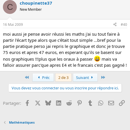
choupinette37
C
New Member
16 Mai 2009
#40
moi aussi je pense avoir réussi les maths j'ai su tout faire à
partir l'écart type alors que c'était tout simple ...bref pour la
partie pratique perso jai repris le graphique et donc je trouve
75 euros et apres 47 euros, en esperant qu'ils se basent sur
nos graphiques !!!plus que les oraux à passer
mais va
falloir assurer parc'que apres E4 et le francais c'est pas gagné !
Premier
Dernier
Préc
2 de 3
Suivant
Vous devez vous connecter ou vous inscrire pour répondre ici.
Facebook
X
Bluesky
LinkedIn
Reddit
Pinterest
Tumblr
WhatsApp
Email
Li
Partager:
Mathématiques