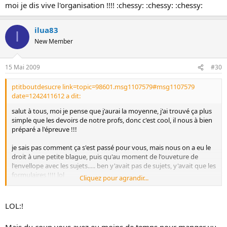
moi je dis vive l'organisation !!!! :chessy: :chessy: :chessy:
ilua83
I
New Member
15 Mai 2009
#30
ptitboutdesucre link=topic=98601.msg1107579#msg1107579
date=1242411612 a dit:
salut à tous, moi je pense que j'aurai la moyenne, j'ai trouvé ça plus
simple que les devoirs de notre profs, donc c'est cool, il nous à bien
préparé a l'épreuve !!!
je sais pas comment ça s'est passé pour vous, mais nous on a eu le
droit à une petite blague, puis qu'au moment de l'ouveture de
l'envellope avec les sujets..... ben y'avait pas de sujets, y'avait que les
formulaires !!!! lol
Cliquez pour agrandir...
il sont pas très doué quand même, le provisuer à du appelé le
rectorat, ils ont envoyé un sujet par fax que le proviseur à
LOL:!
photocopier....
Mais du coup vous avez eu moins de temps pour manger vu