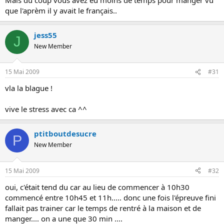
moi je dis vive l'organisation !!!! :chessy: :chessy: :chessy:
que l'aprèm il y avait le français..
jess55
J
New Member
15 Mai 2009
#31
vla la blague !
vive le stress avec ca ^^
ptitboutdesucre
P
New Member
15 Mai 2009
#32
oui, c'était tend du car au lieu de commencer à 10h30
commencé entre 10h45 et 11h..... donc une fois l'épreuve fini
fallait pas trainer car le temps de rentré à la maison et de
manger.... on a une que 30 min ....