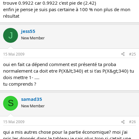
trouve 0.9922 car 0.9922 c'est pie de (2.42)
enfin je pense je suis pas certaine à 100 % non plus de mon
résultat
jess55
J
New Member
15 Mai 2009
#25
oui en fait ca dépend comment est présenté ta proba
normalement ca doit etre P(X&lt;340) et si t'as P(X&gt;340) tu
dois mettre 1- ....
tu comprends ?
samad35
S
New Member
15 Mai 2009
#26
qui a mis autres chose pour la partie économique? moi j'ai
pris les donnés dans le tableau je sais plus trop si c'etait une