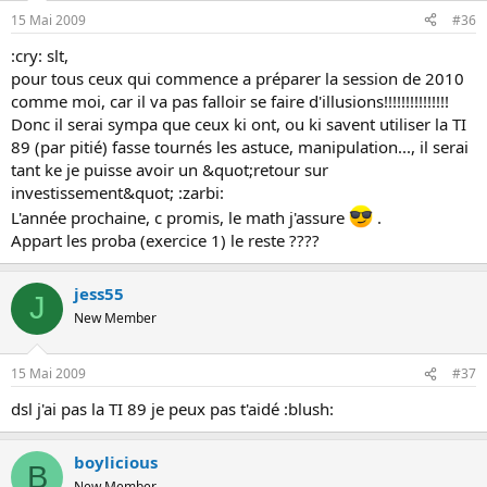
15 Mai 2009
#36
:cry: slt,
pour tous ceux qui commence a préparer la session de 2010
comme moi, car il va pas falloir se faire d'illusions!!!!!!!!!!!!!!!
Donc il serai sympa que ceux ki ont, ou ki savent utiliser la TI
89 (par pitié) fasse tournés les astuce, manipulation..., il serai
tant ke je puisse avoir un &quot;retour sur
investissement&quot; :zarbi:
L'année prochaine, c promis, le math j'assure
.
Appart les proba (exercice 1) le reste ????
jess55
J
New Member
15 Mai 2009
#37
dsl j'ai pas la TI 89 je peux pas t'aidé :blush:
boylicious
B
New Member