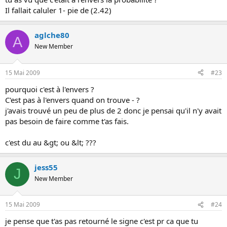
o
Il fallait caluler 1- pie de (2.42)
n
aglche80
A
New Member
15 Mai 2009
#23
pourquoi c'est à l'envers ?
C'est pas à l'envers quand on trouve - ?
j'avais trouvé un peu de plus de 2 donc je pensai qu'il n'y avait
pas besoin de faire comme t'as fais.
c'est du au &gt; ou &lt; ???
jess55
J
New Member
15 Mai 2009
#24
je pense que t'as pas retourné le signe c'est pr ca que tu