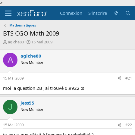
<
Connexion
S'inscrire
Mathématiques
BTS CGO Math 2009
A
D
aglche80
15 Mai 2009
u
a
t
t
aglche80
A
e
e
New Member
u
d
r
e
d
d
15 Mai 2009
#21
e
é
l
b
moi la question 2B j'ai trouvé 0.9922 :s
a
u
d
t
i
jess55
J
s
New Member
c
u
s
15 Mai 2009
#22
s
i
tu as vu que c'était à l'envers la probabilité ?