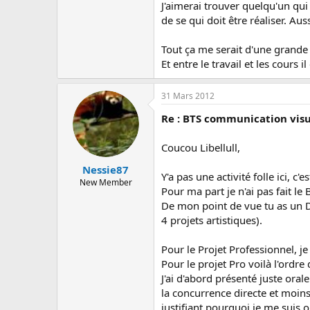
c
J'aimerai trouver quelqu'un qui
u
de se qui doit être réaliser. A
s
s
Tout ça me serait d'une grande
i
Et entre le travail et les cours il
o
n
31 Mars 2012
Re : BTS communication visuel
Coucou Libellull,
Nessie87
Y'a pas une activité folle ici,
New Member
Pour ma part je n'ai pas fait le
De mon point de vue tu as un Do
4 projets artistiques).
Pour le Projet Professionnel, je
Pour le projet Pro voilà l'ordre
J'ai d'abord présenté juste oral
la concurrence directe et moins
justifiant pourquoi je me suis o