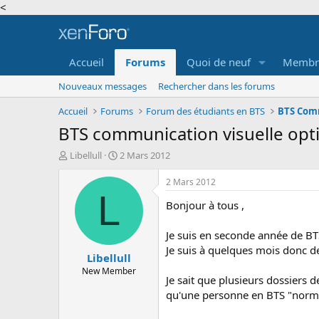
<
Accueil
Forums
Quoi de neuf
Membr
Nouveaux messages
Rechercher dans les forums
Accueil
Forums
Forum des étudiants en BTS
BTS Comm
BTS communication visuelle optio
A
D
Libellull
2 Mars 2012
u
a
t
t
2 Mars 2012
e
e
L
Bonjour à tous ,
u
d
r
e
d
d
Je suis en seconde année de BT
e
é
Je suis à quelques mois donc de
Libellull
l
b
a
u
New Member
Je sait que plusieurs dossiers d
d
t
qu'une personne en BTS "norma
i
s