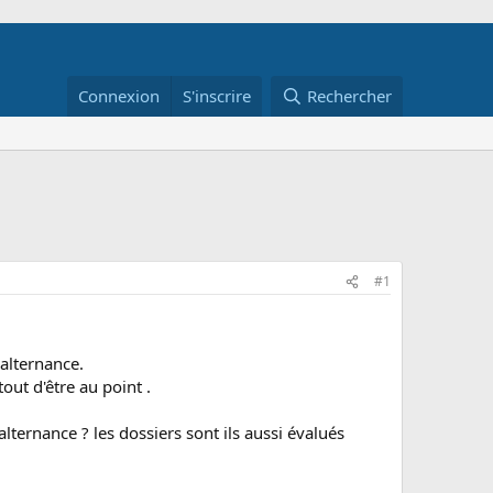
Connexion
S'inscrire
Rechercher
#1
alternance.
out d'être au point .
alternance ? les dossiers sont ils aussi évalués