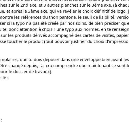
nches sur le 2nd axe, et 3 autres planches sur le 3ème axe, (à chaq
e, et après le 3ème axe, qui va révéler le choix définitif de logo,
ntre les références du thon pantone, le seuil de lisibilité, versio
r si la typo n'a pas été créée par nos soins, de bien préciser qu'ell
ite, donc attention à choisir une typo aux normes, en te renseigna
 sur les produits dérivés accompagné des cartes de visites, papiers
sse toucher le produit (faut pouvoir justifier du choix d'impression
exemplaires, que tu dois déposer dans une enveloppe bien avant le
-être changé depuis, j'ai cru comprendre que maintenant ce sont les
our le dossier de travaux).
ile :
 :