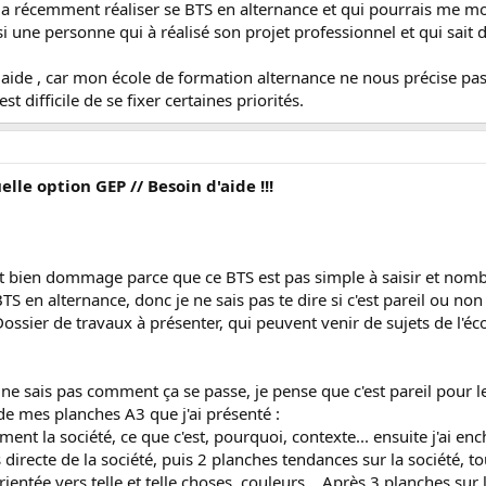
 a récemment réaliser se BTS en alternance et qui pourrais me mon
ussi une personne qui à réalisé son projet professionnel et qui sai
 aide , car mon école de formation alternance ne nous précise pas
 est difficile de se fixer certaines priorités.
le option GEP // Besoin d'aide !!!
 c'est bien dommage parce que ce BTS est pas simple à saisir et nom
 BTS en alternance, donc je ne sais pas te dire si c'est pareil ou no
ssier de travaux à présenter, qui peuvent venir de sujets de l'écol
 ne sais pas comment ça se passe, je pense que c'est pareil pour les
 de mes planches A3 que j'ai présenté :
ement la société, ce que c'est, pourquoi, contexte... ensuite j'ai e
 directe de la société, puis 2 planches tendances sur la société,
rientée vers telle et telle choses, couleurs... Après 3 planches su