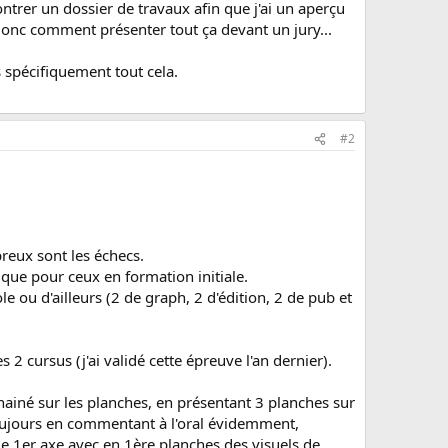
trer un dossier de travaux afin que j'ai un aperçu
t donc comment présenter tout ça devant un jury...
 spécifiquement tout cela.
#2
breux sont les échecs.
n que pour ceux en formation initiale.
e ou d'ailleurs (2 de graph, 2 d'édition, 2 de pub et
 2 cursus (j'ai validé cette épreuve l'an dernier).
nchainé sur les planches, en présentant 3 planches sur
 toujours en commentant à l'oral évidemment,
r le 1er axe avec en 1ère planches des visuels de