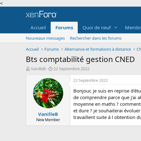
<
Accueil
Forums
Quoi de neuf
Membr
Nouveaux messages
Rechercher dans les forums
Accueil
Forums
Alternance et formations à distance
CN
Bts comptabilité gestion CNED
A
D
VanilleB
22 Septembre 2022
u
a
t
t
22 Septembre 2022
e
e
Bonjour, je suis en reprise d’é
u
d
r
e
de comprendre parce que j’ai ab
d
d
moyenne en maths ? comment se 
e
é
et dure ? je souhaiterai évoluer
VanilleB
l
b
travaillent suite á l obtention 
a
u
New Member
d
t
i
s