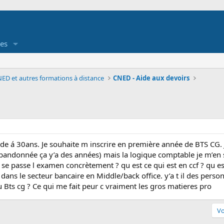
es
ED et autres formations à distance
CNED - Aide aux devoirs
tude á 30ans. Je souhaite m inscrire en première année de BTS CG.
andonnée ça y’a des années) mais la logique comptable je m’en so
passe l examen concrètement ? qu est ce qui est en ccf ? qu est c
 dans le secteur bancaire en Middle/back office. y’a t il des pers
du Bts cg ? Ce qui me fait peur c vraiment les gros matieres pro
Vo