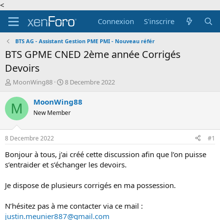
<
Connexion
S'inscrire
BTS AG - Assistant Gestion PME PMI - Nouveau référ
BTS GPME CNED 2ème année Corrigés
Devoirs
A
D
MoonWing88
8 Decembre 2022
u
a
t
t
MoonWing88
M
e
e
New Member
u
d
r
e
d
d
8 Decembre 2022
#1
e
é
l
b
Bonjour à tous, j’ai créé cette discussion afin que l’on puisse
a
u
s’entraider et s’échanger les devoirs.
d
t
i
Je dispose de plusieurs corrigés en ma possession.
s
c
N’hésitez pas à me contacter via ce mail :
u
s
justin.meunier887@gmail.com