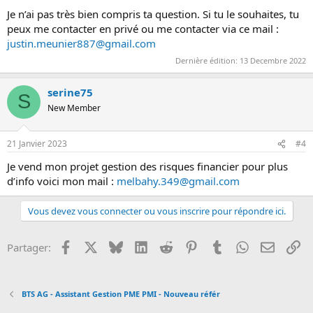
:
Je n’ai pas très bien compris ta question. Si tu le souhaites, tu
peux me contacter en privé ou me contacter via ce mail :
justin.meunier887@gmail.com
Dernière édition:
13 Decembre 2022
serine75
S
New Member
21 Janvier 2023
#4
Je vend mon projet gestion des risques financier pour plus
d’info voici mon mail :
melbahy.349@gmail.com
Vous devez vous connecter ou vous inscrire pour répondre ici.
Facebook
X
Bluesky
LinkedIn
Reddit
Pinterest
Tumblr
WhatsApp
Email
Li
Partager:
BTS AG - Assistant Gestion PME PMI - Nouveau référ