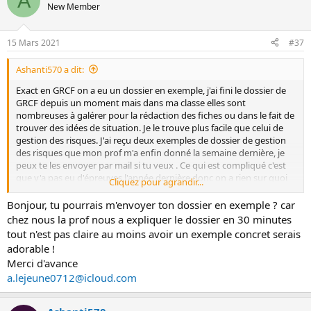
A
New Member
15 Mars 2021
#37
Ashanti570 a dit:
Exact en GRCF on a eu un dossier en exemple, j'ai fini le dossier de
GRCF depuis un moment mais dans ma classe elles sont
nombreuses à galérer pour la rédaction des fiches ou dans le fait de
trouver des idées de situation. Je le trouve plus facile que celui de
gestion des risques. J'ai reçu deux exemples de dossier de gestion
des risques que mon prof m'a enfin donné la semaine dernière, je
peux te les envoyer par mail si tu veux . Ce qui est compliqué c'est
que y'a pas eu d'épreuves l'année dernière donc on a rien sur quoi
Cliquez pour agrandir...
se reposer, en terme de sujets et de notes du coup c'est compliqué,
mais on va y arriver. Comment se passe ton année en terme de
Bonjour, tu pourrais m'envoyer ton dossier en exemple ? car
notes ?
chez nous la prof nous a expliquer le dossier en 30 minutes
tout n'est pas claire au moins avoir un exemple concret serais
adorable !
Merci d'avance
a.lejeune0712@icloud.com