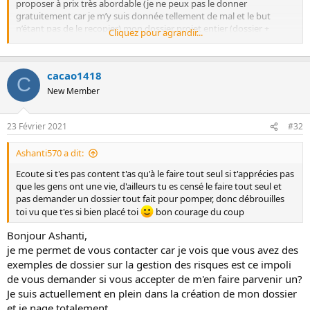
proposer à prix très abordable (je ne peux pas le donner
gratuitement car je m’y suis donnée tellement de mal et le but
n’étant pas de le recopier) mon dossier projet entier (dossier +
Cliquez pour agrandir...
annexe) ainsi que 2 dossiers projet (sans annexes) que mes
confrères m’on confié. Ainsi que sujet de BTS Blanc et corrigé.
Si tu souhaites plus de renseignement tu peux m’envoyer un mail :
cacao1418
dp.gpme2020@laposte.net
.
C
Bonne journée à toi et bon courage
New Member
23 Février 2021
#32
Ashanti570 a dit:
Ecoute si t'es pas content t'as qu'à le faire tout seul si t'apprécies pas
que les gens ont une vie, d'ailleurs tu es censé le faire tout seul et
pas demander un dossier tout fait pour pomper, donc débrouilles
toi vu que t'es si bien placé toi
bon courage du coup
Bonjour Ashanti,
je me permet de vous contacter car je vois que vous avez des
exemples de dossier sur la gestion des risques est ce impoli
de vous demander si vous accepter de m'en faire parvenir un?
Je suis actuellement en plein dans la création de mon dossier
et je nage totalement.