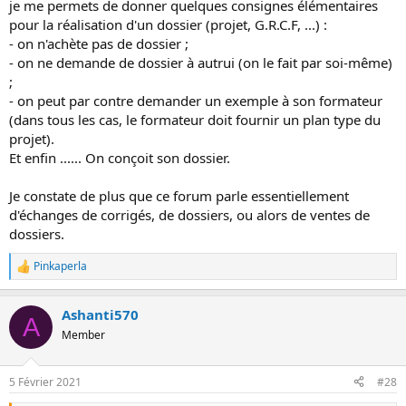
je me permets de donner quelques consignes élémentaires
pour la réalisation d'un dossier (projet, G.R.C.F, ...) :
- on n'achète pas de dossier ;
- on ne demande de dossier à autrui (on le fait par soi-même)
;
- on peut par contre demander un exemple à son formateur
(dans tous les cas, le formateur doit fournir un plan type du
projet).
Et enfin ...... On conçoit son dossier.
Je constate de plus que ce forum parle essentiellement
d'échanges de corrigés, de dossiers, ou alors de ventes de
dossiers.
Pinkaperla
R
e
a
Ashanti570
c
A
t
Member
i
o
n
5 Février 2021
#28
s
: