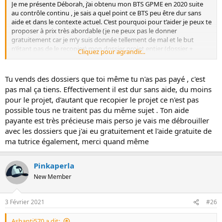
Je me présente Déborah, j’ai obtenu mon BTS GPME en 2020 suite
au contrôle continu , je sais a quel point ce BTS peu être dur sans
aide et dans le contexte actuel. C’est pourquoi pour t’aider je peux te
proposer à prix très abordable (je ne peux pas le donner
gratuitement car je m’y suis donnée tellement de mal et le but
n’étant pas de le recopier) mon dossier projet entier (dossier +
Cliquez pour agrandir...
annexe) ainsi que 2 dossiers projet (sans annexes) que mes
confrères m’on confié. Ainsi que sujet de BTS Blanc et corrigé.
Si tu souhaites plus de renseignement tu peux m’envoyer un mail :
Tu vends des dossiers que toi même tu n'as pas payé , c'est
dp.gpme2020@laposte.net
.
pas mal ça tiens. Effectivement il est dur sans aide, du moins
Bonne journée à toi et bon courage
pour le projet, d'autant que recopier le projet ce n'est pas
possible tous ne traitent pas du même sujet . Ton aide
payante est très précieuse mais perso je vais me débrouiller
avec les dossiers que j'ai eu gratuitement et l'aide gratuite de
ma tutrice également, merci quand même
Pinkaperla
New Member
3 Février 2021
#26
Ashanti570 a dit: