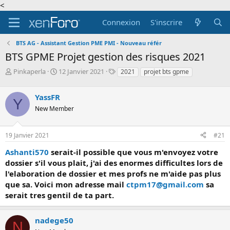
<
Connexion
S'inscrire
BTS AG - Assistant Gestion PME PMI - Nouveau référ
BTS GPME Projet gestion des risques 2021
A
D
T
Pinkaperla
12 Janvier 2021
2021
projet bts gpme
u
a
a
t
t
g
YassFR
e
e
s
Y
u
d
New Member
r
e
d
d
19 Janvier 2021
#21
e
é
l
b
Ashanti570
serait-il possible que vous m'envoyez votre
a
u
dossier s'il vous plait, j'ai des enormes difficultes lors de
d
t
i
l'elaboration de dossier et mes profs ne m'aide pas plus
s
que sa. Voici mon adresse mail
ctpm17@gmail.com
sa
c
serait tres gentil de ta part.
u
s
s
nadege50
N
i