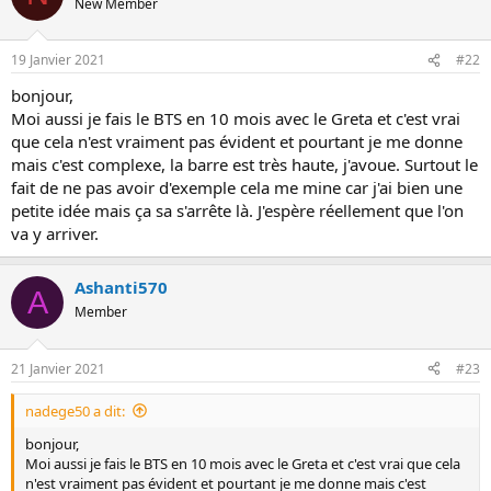
New Member
o
n
19 Janvier 2021
#22
bonjour,
Moi aussi je fais le BTS en 10 mois avec le Greta et c'est vrai
que cela n'est vraiment pas évident et pourtant je me donne
mais c'est complexe, la barre est très haute, j'avoue. Surtout le
fait de ne pas avoir d'exemple cela me mine car j'ai bien une
petite idée mais ça sa s'arrête là. J'espère réellement que l'on
va y arriver.
Ashanti570
A
Member
21 Janvier 2021
#23
nadege50 a dit:
bonjour,
Moi aussi je fais le BTS en 10 mois avec le Greta et c'est vrai que cela
n'est vraiment pas évident et pourtant je me donne mais c'est