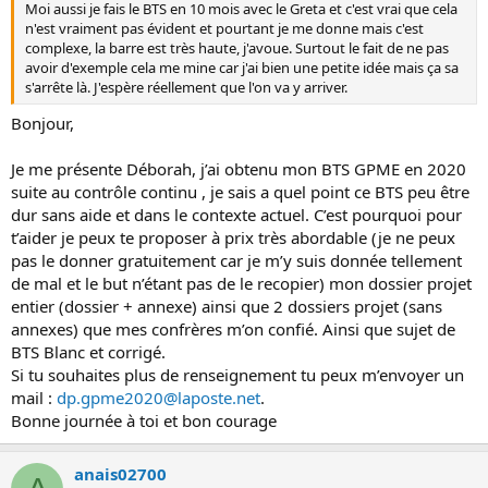
Moi aussi je fais le BTS en 10 mois avec le Greta et c'est vrai que cela
n'est vraiment pas évident et pourtant je me donne mais c'est
complexe, la barre est très haute, j'avoue. Surtout le fait de ne pas
avoir d'exemple cela me mine car j'ai bien une petite idée mais ça sa
s'arrête là. J'espère réellement que l'on va y arriver.
Bonjour,
Je me présente Déborah, j’ai obtenu mon BTS GPME en 2020
suite au contrôle continu , je sais a quel point ce BTS peu être
dur sans aide et dans le contexte actuel. C’est pourquoi pour
t’aider je peux te proposer à prix très abordable (je ne peux
pas le donner gratuitement car je m’y suis donnée tellement
de mal et le but n’étant pas de le recopier) mon dossier projet
entier (dossier + annexe) ainsi que 2 dossiers projet (sans
annexes) que mes confrères m’on confié. Ainsi que sujet de
BTS Blanc et corrigé.
Si tu souhaites plus de renseignement tu peux m’envoyer un
mail :
dp.gpme2020@laposte.net
.
Bonne journée à toi et bon courage
anais02700