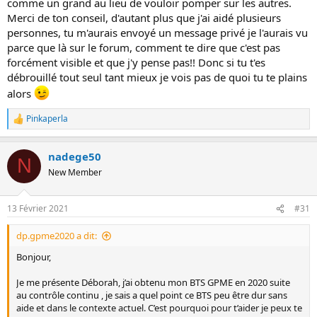
comme un grand au lieu de vouloir pomper sur les autres.
Merci de ton conseil, d'autant plus que j'ai aidé plusieurs
personnes, tu m'aurais envoyé un message privé je l'aurais vu
parce que là sur le forum, comment te dire que c'est pas
forcément visible et que j'y pense pas!! Donc si tu t'es
débrouillé tout seul tant mieux je vois pas de quoi tu te plains
alors
Pinkaperla
R
e
a
nadege50
c
N
t
New Member
i
o
n
13 Février 2021
#31
s
:
dp.gpme2020 a dit:
Bonjour,
Je me présente Déborah, j’ai obtenu mon BTS GPME en 2020 suite
au contrôle continu , je sais a quel point ce BTS peu être dur sans
aide et dans le contexte actuel. C’est pourquoi pour t’aider je peux te