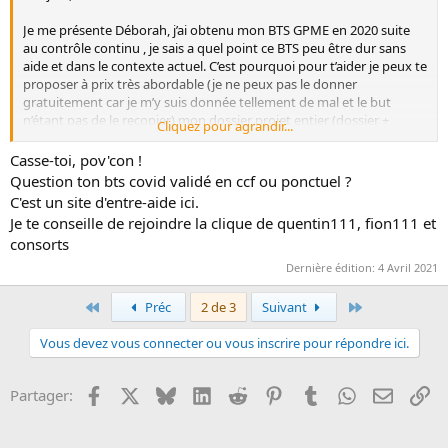
Je me présente Déborah, j’ai obtenu mon BTS GPME en 2020 suite
au contrôle continu , je sais a quel point ce BTS peu être dur sans
aide et dans le contexte actuel. C’est pourquoi pour t’aider je peux te
proposer à prix très abordable (je ne peux pas le donner
gratuitement car je m’y suis donnée tellement de mal et le but
n’étant pas de le recopier) mon dossier projet entier (dossier +
Cliquez pour agrandir...
annexe) ainsi que 2 dossiers projet (sans annexes) que mes
confrères m’on confié. Ainsi que sujet de BTS Blanc et corrigé.
Casse-toi, pov'con !
Si tu souhaites plus de renseignement tu peux m’envoyer un mail :
Question ton bts covid validé en ccf ou ponctuel ?
dp.gpme2020@laposte.net
.
C'est un site d'entre-aide ici.
Bonne journée à toi et bon courage
Je te conseille de rejoindre la clique de quentin111, fion111 et
consorts
Dernière édition:
4 Avril 2021
Premier
Dernier
Préc
2 de 3
Suivant
Vous devez vous connecter ou vous inscrire pour répondre ici.
Facebook
X
Bluesky
LinkedIn
Reddit
Pinterest
Tumblr
WhatsApp
Email
Li
Partager: