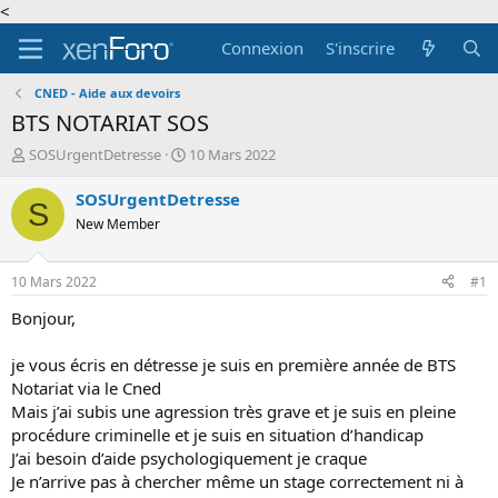
<
Connexion
S'inscrire
CNED - Aide aux devoirs
BTS NOTARIAT SOS
A
D
SOSUrgentDetresse
10 Mars 2022
u
a
t
t
SOSUrgentDetresse
S
e
e
New Member
u
d
r
e
d
d
10 Mars 2022
#1
e
é
l
b
Bonjour,
a
u
d
t
je vous écris en détresse je suis en première année de BTS
i
Notariat via le Cned
s
Mais j’ai subis une agression très grave et je suis en pleine
c
procédure criminelle et je suis en situation d’handicap
u
s
J’ai besoin d’aide psychologiquement je craque
s
Je n’arrive pas à chercher même un stage correctement ni à
i