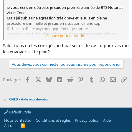
je vous écris en détresse je suis en première année de BTS Notariat
via le Cned
Mais j’ai subis une agression très grave et je suis en pleine
procédure criminelle et je suis en situation d’handicap
J’ai besoin d’aide psychologiquement je craque
Je n’arrive pas à chercher même un stage correctement ni à me
Cliquez pour agrandir...
mettre à jour sur les devoirs
je suis capable de payer pour une aide pour les devoirs au moins
Salut tu as eu les corrigés au final si c'est le cas tu pourrais me
cela et si y’a des pistes de stage je prends également
les envoyer s'il te plait?
Si quelqu’un est intéressé contactez-moi
Merci
Vous devez vous connecter ou vous inscrire pour répondre ici.
Facebook
X
Bluesky
LinkedIn
Reddit
Pinterest
Tumblr
WhatsApp
Email
Li
Partager:
CNED - Aide aux devoirs
Default Style
Nous contacter
Conditions et règles
Privacy policy
Aide
Accueil
R
S