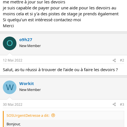
me mettre à jour sur les devoirs
o
je suis capable de payer pour une aide pour les devoirs au
n
moins cela et si y’a des pistes de stage je prends également
Si quelqu’un est intéressé contactez-moi
Merci
o9h27
O
New Member
12 Mai 2022
#2
Salut, as-tu réussi à trouver de l’aide ou à faire les devoirs ?
Workit
W
New Member
30 Mai 2022
#3
SOSUrgentDetresse a dit:
Bonjour,