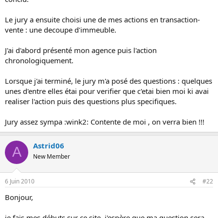
s
i
Le jury a ensuite choisi une de mes actions en transaction-
o
vente : une decoupe d'immeuble.
n
J'ai d'abord présenté mon agence puis l'action
chronologiquement.
Lorsque j'ai terminé, le jury m'a posé des questions : quelques
unes d'entre elles étai pour verifier que c'etai bien moi ki avai
realiser l'action puis des questions plus specifiques.
Jury assez sympa :wink2: Contente de moi , on verra bien !!!
Astrid06
A
New Member
6 Juin 2010
#22
Bonjour,
je fais mes débuts sur ce site, j'espère que ma question sera