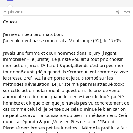
25 Juin 2010
#29
Coucou !
J'arrive un peu tard mais bon.
J'ai également passé mon oral à Montrouge (92), le 17/05.
J'avais une femme et deux hommes dans le jury (l'agent
immobilier + le juriste). Le juriste voulait à tout prix choisir
mon action , mais l'A.I a dit &quot;attends c'est un peu mon
tour non&quot; (déjà quand ils s'embrouillent comme ça vive
le stress). Bref l'A.I l'a emporté et je suis tombé sur les
méthodes d'évaluation. Le juriste m'a pas mal attaqué :box:
sur cette action notamment la question si le prix de vente
augmente ou diminue quand le bien est vendu loué. j'ai été
honnête et dit que bien que je n'avais pas vu concrètement de
cas comme celui ci, je pense que cela diminue le bien car on
ne peut pas avoir la jouissance du bien immédiatement. Ce à
quoi il a répondu &quot;Vous en êtes certaine ??&quot;
Planqué derrière ses petites lunettes... Même la prof lui a fait