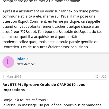
comprendre de se calmer à un moment :blink:
Après il a absolument en venir sur l'annexion d'une partie
commune et là ca a été. même sur l'éval il m'a posé une
question &quot;Comment, en terme juridique, ca s'appelle
quand on veut volontairement cacher quelque chose à un
acquéreur ???&quot; J'ai répondu &quot;le dol&quot; du tac
au tac sur quoi il a acquiésé un &quot;parfait
mademoiselle&quot; mais c'est la seule parole gentille de
l'entretien. Les deux autres étaient assez cool sinon.
lala69
L
New Member
11 Mars 2015
#30
Re : BTS PI : Epreuve Orale de CPAP 2010 : vos
impressions
Bonjour à toutes et à tous !
Je laisse un message, un peu gênée, pour vous demander si