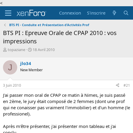
<
Connexion
S'inscrire
BTS PI - Conduite et Présentation d'Activités Prof
BTS PI : Epreuve Orale de CPAP 2010 : vos
impressions
A
D
topaziane
18 Avril 2010
u
a
t
t
jlo34
J
e
e
New Member
u
d
r
e
d
d
3 Juin 2010
#21
e
é
l
b
J'ai passer mon oral de CPAP ce matin à Nimes, je suis passé
a
u
en 2ème, le jury était composé de 2 femmes (dont une prof
d
t
qui ne conaisser pas vraiment l'immobilier) et d'un homme (le
i
professionel).
s
c
u
Après m'être présenter, j'ai présenter mon tableau et j'ai
s
conclu.