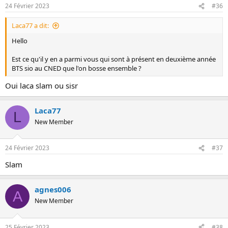
24 Février 2023
#36
Laca77 a dit:
Hello
Est ce qu'il y en a parmi vous qui sont à présent en deuxième année
BTS sio au CNED que l'on bosse ensemble ?
Oui laca slam ou sisr
Laca77
L
New Member
24 Février 2023
#37
Slam
agnes006
A
New Member
25 Février 2023
#38