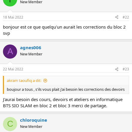
New Member
o
n
18 Mai 2022
#22
bonjour est ce que quelqu'un aurait les corrections du bloc 2
svp
agnes006
A
New Member
22 Mai 2022
#23
akram taoufiq a dit:
boujour a tous , s'ils vous plait j'ai besoin les corrections des devoirs
J'aurai besoin des cours, devoirs et ateliers en informatique
BTS SIO SLAM en bloc 2 et bloc 3 merci de partage.
chloroquine
C
New Member