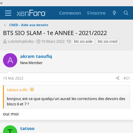
<
Connexion
S'inscrire
CNED - Aide aux devoirs
BTS SIO SLAM - 1e ANNEE - 2021/2022
A
D
T
Lololohqkkdkz
10 Mars 2022
bts sio aide
bts sio cned
u
a
a
t
t
g
akram taoufiq
e
e
s
A
u
d
New Member
r
e
d
d
15 Mai 2022
#21
e
é
l
b
a
u
tatsoo a dit:
d
t
bonjour, est-ce que quelqu'un aurait les corrections des devoirs des
i
blocs 6 et 7 ?
s
c
oui moi
u
s
s
tatsoo
T
i