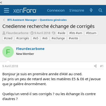
<
Connexion
S'inscrire
BTS Assistant Manager – Questions générales
Cnedienne recherche échange de corrigés
A
D
T
Fleurdecarbone
9 Avril 2018
#aide
#bts #am
#btsam
u
a
a
#cned
#corrigés
#e5
#e6
#echange
#vente
t
t
g
e
e
s
Fleurdecarbone
u
d
F
r
New Member
e
d
d
e
é
9 Avril 2018
#1
l
b
a
u
Bonjour je suis en première année d'AM au cned.
d
t
J'ai pris un peu de retard avec les matières E5 & E6 et j'avoue
i
que je galère énormément.
s
c
u
Quelqu'un vend-il ses corrigés ? ou les échange ils contre
s
d'autres ?
s
i