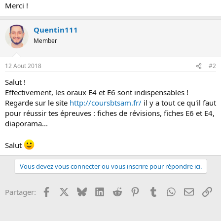
Merci !
o
n
Quentin111
Member
12 Aout 2018
#2
Salut !
Effectivement, les oraux E4 et E6 sont indispensables !
Regarde sur le site
http://coursbtsam.fr/
il y a tout ce qu'il faut
pour réussir tes épreuves : fiches de révisions, fiches E6 et E4,
diaporama...
Salut
Vous devez vous connecter ou vous inscrire pour répondre ici.
Facebook
X
Bluesky
LinkedIn
Reddit
Pinterest
Tumblr
WhatsApp
Email
Li
Partager: