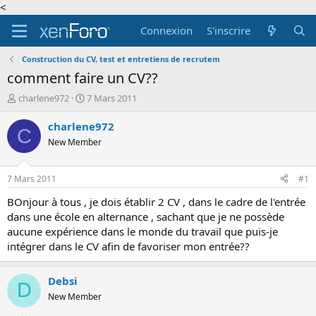
<
Connexion
S'inscrire
Construction du CV, test et entretiens de recrutem
comment faire un CV??
A
D
charlene972
7 Mars 2011
u
a
t
t
charlene972
C
e
e
New Member
u
d
r
e
d
d
7 Mars 2011
#1
e
é
l
b
BOnjour à tous , je dois établir 2 CV , dans le cadre de l'entrée
a
u
dans une école en alternance , sachant que je ne possède
d
t
aucune expérience dans le monde du travail que puis-je
i
intégrer dans le CV afin de favoriser mon entrée??
s
c
u
Debsi
D
s
New Member
s
i