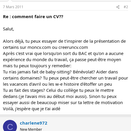
o
7 Mars 2011
#2
n
Re : comment faire un CV??
Salut,
Alors déjà, tu peux essayer de t'inspirer de la présentation de
certains sur moncv.com ou creeruncv.com
Après c'est vrai que lorsqu'on sort du BAC et qu'on a aucune
expérience du monde du travail, ça passe peut-être moyen
mais tu peux toujours y remedier:
Tu n'as jamais fait de baby-sitting? Bénévolat? Aider dans
certains domaines? Tu peux peut-être chercher un travail pour
les vacances d'avril ou les w-e histoire d'étoffer un peu
Tu as fait des stages? Celui du collège tu peux le mettre
dedans (je l'avais mis au début moi aussi). Sinon tu peux
essayer aussi de beaucoup miser sur ta lettre de motivation
Voilà, j'espère que je t'ai aidé
charlene972
C
New Member