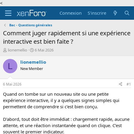
<
Connexion
S'inscrire
Bac - Questions générales
Comment juger rapidement si une expérience
interactive est bien faite ?
A
D
lionemellio
6 Mai 2026
u
a
t
t
lionemellio
L
e
e
New Member
u
d
r
e
d
d
6 Mai 2026
#1
e
é
l
b
Quand on tombe sur un nouveau site ou une petite
a
u
expérience interactive, il y a quelques signes simples qui
d
t
permettent de comprendre si c’est bien conçu.
i
s
D’abord, tout doit être immédiat : chargement rapide, aucune
c
attente, et une réaction instantanée quand on clique. C’est
u
s
souvent le premier indicateur.