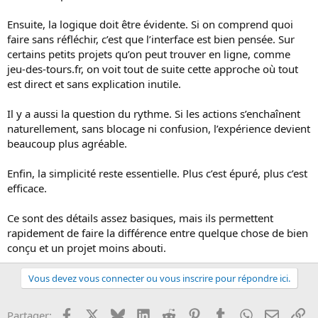
s
i
Ensuite, la logique doit être évidente. Si on comprend quoi
o
faire sans réfléchir, c’est que l’interface est bien pensée. Sur
n
certains petits projets qu’on peut trouver en ligne, comme
jeu-des-tours.fr, on voit tout de suite cette approche où tout
est direct et sans explication inutile.
Il y a aussi la question du rythme. Si les actions s’enchaînent
naturellement, sans blocage ni confusion, l’expérience devient
beaucoup plus agréable.
Enfin, la simplicité reste essentielle. Plus c’est épuré, plus c’est
efficace.
Ce sont des détails assez basiques, mais ils permettent
rapidement de faire la différence entre quelque chose de bien
conçu et un projet moins abouti.
Vous devez vous connecter ou vous inscrire pour répondre ici.
Facebook
X
Bluesky
LinkedIn
Reddit
Pinterest
Tumblr
WhatsApp
Email
Li
Partager: