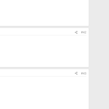
#42
#43