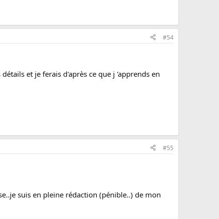
#54
étails et je ferais d'après ce que j 'apprends en
#55
e..je suis en pleine rédaction (pénible..) de mon