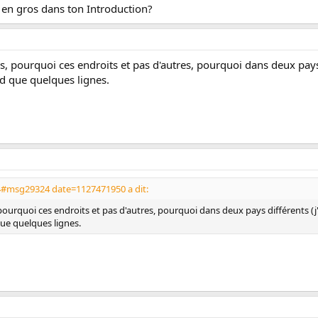
ot;
 en gros dans ton Introduction?
erso.
mposé mon rapport en fonction des conseils de mes profs (je n'ai pas fait m
s, pourquoi ces endroits et pas d'autres, pourquoi dans deux pays dif
nd que quelques lignes.
4#msg29324 date=1127471950 a dit:
pourquoi ces endroits et pas d'autres, pourquoi dans deux pays différents (j'ai 
que quelques lignes.