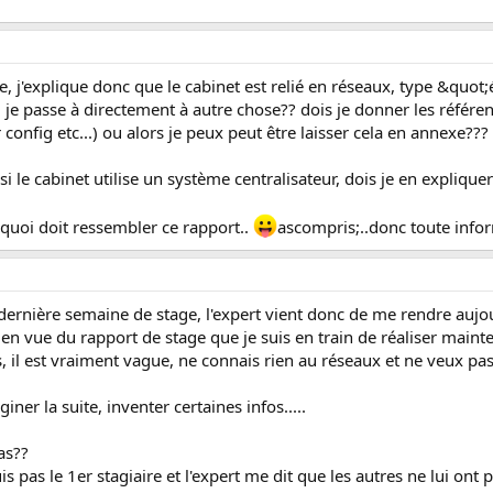
, j'explique donc que le cabinet est relié en réseaux, type &quot;é
 je passe à directement à autre chose?? dois je donner les référe
onfig etc...) ou alors je peux peut être laisser cela en annexe???
 le cabinet utilise un système centralisateur, dois je en expliquer l
 quoi doit ressembler ce rapport..
ascompris;..donc toute info
 dernière semaine de stage, l'expert vient donc de me rendre aujo
 en vue du rapport de stage que je suis en train de réaliser mainte
, il est vraiment vague, ne connais rien au réseaux et ne veux pa
ner la suite, inventer certaines infos.....
as??
uis pas le 1er stagiaire et l'expert me dit que les autres ne lui ont