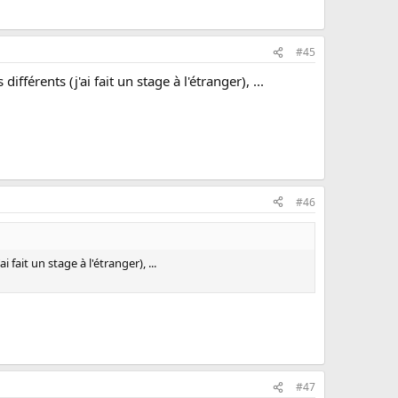
#45
on BTS par le CNED)
férents (j'ai fait un stage à l'étranger), ...
#46
fait un stage à l'étranger), ...
#47