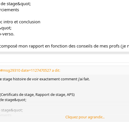
t de stage&quot;
erciements
c intro et conclusion
&quot;
o-verso.
 composé mon rapport en fonction des conseils de mes profs (je n
0#msg29310 date=1127470527 a dit:
e stage histoire de voir exactement comment j'ai fait.
(Certificats de stage, Rapport de stage, APS)
s de stage&quot;
e stage&quot;
iements
Cliquez pour agrandir...
ntro et conclusion