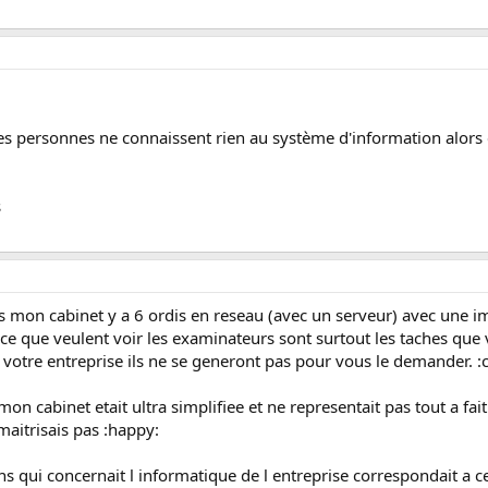
es personnes ne connaissent rien au système d'information alor
s
ns mon cabinet y a 6 ordis en reseau (avec un serveur) avec une
s ce que veulent voir les examinateurs sont surtout les taches que v
votre entreprise ils ne se generont pas pour vous le demander. :
on cabinet etait ultra simplifiee et ne representait pas tout a fait
maitrisais pas :happy:
ns qui concernait l informatique de l entreprise correspondait a c