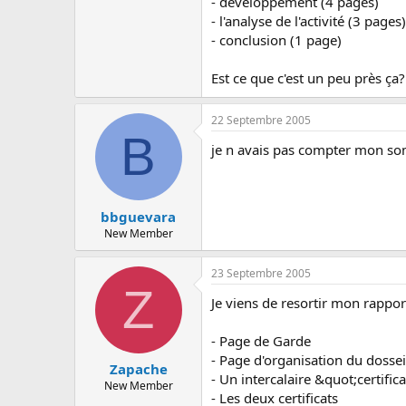
- developpement (4 pages)
c
u
- l'analyse de l'activité (3 pages)
s
- conclusion (1 page)
s
i
Est ce que c'est un peu près ça?
o
n
22 Septembre 2005
B
je n avais pas compter mon som
bbguevara
New Member
23 Septembre 2005
Z
Je viens de resortir mon rappor
- Page de Garde
- Page d'organisation du dossei
Zapache
- Un intercalaire &quot;certifi
New Member
- Les deux certificats