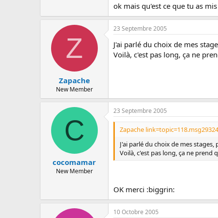
- Un intercalaire &quot;APS ....&qu
ok mais qu'est ce que tu as mis
- Mes cinq fiches d'activité recto-v
23 Septembre 2005
Voilà exactement de quoi était co
Z
J'ai parlé du choix de mes stage
Voilà, c'est pas long, ça ne pre
Zapache
New Member
23 Septembre 2005
C
Zapache link=topic=118.msg2932
J'ai parlé du choix de mes stages, 
Voilà, c'est pas long, ça ne prend 
cocomamar
New Member
OK merci :biggrin:
10 Octobre 2005