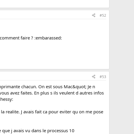
#52
s comment faire ? :embarassed:
#53
 imprimante chacun. On est sous Mac&quot; Je n
ous avez faites. En plus s ils veulent d autres infos
chessy:
 la realite. J avais fait ca pour eviter qu on me pose
e que j avais vu dans le processus 10