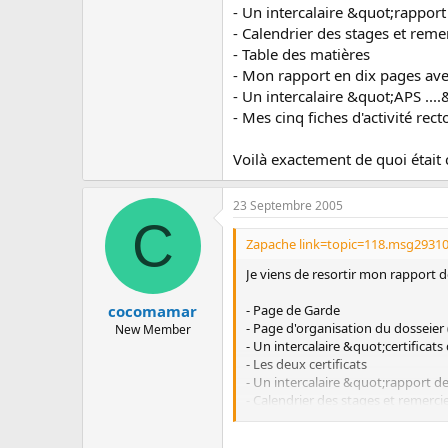
- Un intercalaire &quot;rappor
- Calendrier des stages et rem
- Table des matières
- Mon rapport en dix pages ave
- Un intercalaire &quot;APS ....
- Mes cinq fiches d'activité rect
Voilà exactement de quoi était
23 Septembre 2005
C
Zapache link=topic=118.msg2931
Je viens de resortir mon rapport d
- Page de Garde
cocomamar
- Page d'organisation du dosseier 
New Member
- Un intercalaire &quot;certificat
- Les deux certificats
- Un intercalaire &quot;rapport d
- Calendrier des stages et remerc
- Table des matières
- Mon rapport en dix pages avec i