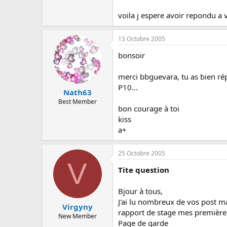
voila j espere avoir repondu a 
13 Octobre 2005
bonsoir
merci bbguevara, tu as bien rép
P10...
Nath63
Best Member
bon courage à toi
kiss
a+
25 Octobre 2005
V
Tite question
Bjour à tous,
J'ai lu nombreux de vos post ma
Virgyny
rapport de stage mes premières
New Member
Page de garde