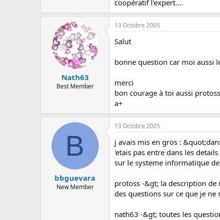
coopératif l'expert....
13 Octobre 2005
Salut
bonne question car moi aussi l
Nath63
merci
Best Member
bon courage à toi aussi protos
a+
13 Octobre 2005
B
j avais mis en gros : &quot;da
'etais pas entre dans les detail
sur le systeme informatique de 
bbguevara
protoss -&gt; la description de m
New Member
des questions sur ce que je ne 
nath63 -&gt; toutes les questio