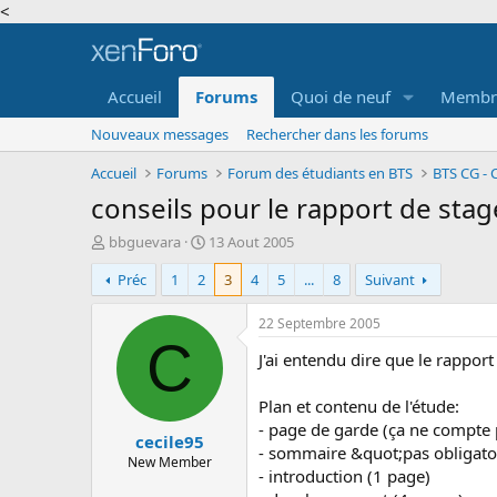
<
Accueil
Forums
Quoi de neuf
Membr
Nouveaux messages
Rechercher dans les forums
Accueil
Forums
Forum des étudiants en BTS
BTS CG - 
conseils pour le rapport de stag
A
D
bbguevara
13 Aout 2005
u
a
Préc
1
2
3
4
5
...
8
Suivant
t
t
e
e
u
d
22 Septembre 2005
r
e
C
J'ai entendu dire que le rappor
d
d
e
é
l
b
Plan et contenu de l'étude:
a
u
- page de garde (ça ne compte 
cecile95
d
t
- sommaire &quot;pas obligato
i
New Member
- introduction (1 page)
s