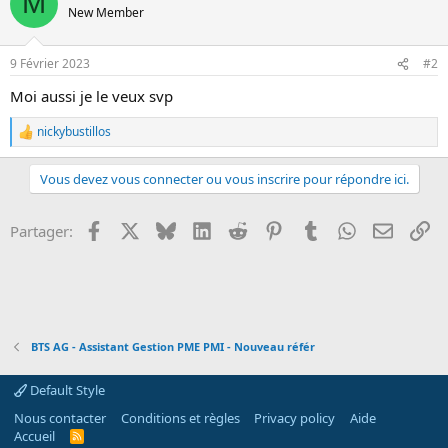
M
t
New Member
o
i
n
o
n
9 Février 2023
#2
s
:
Moi aussi je le veux svp
nickybustillos
R
e
a
Vous devez vous connecter ou vous inscrire pour répondre ici.
c
t
i
Facebook
X
Bluesky
LinkedIn
Reddit
Pinterest
Tumblr
WhatsApp
Email
Li
Partager:
o
n
s
:
BTS AG - Assistant Gestion PME PMI - Nouveau référ
Default Style
Nous contacter
Conditions et règles
Privacy policy
Aide
Accueil
R