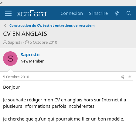
<
Connexion
S'inscrire
Construction du CV, test et entretiens de recrutem
CV EN ANGLAIS
A
D
Sapristii
5 Octobre 2010
u
a
t
t
Sapristii
S
e
e
New Member
u
d
r
e
d
d
5 Octobre 2010
#1
e
é
l
b
Bonjour,
a
u
d
t
Je souhaite rédiger mon CV en anglais hors sur Internet il a
i
plusieurs informations parfois incohérentes.
s
c
Je cherche quelqu'un qui pourrait me filer un bon modèle.
u
s
s
i