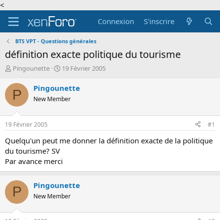
<
Connexion
S'inscrire
BTS VPT - Questions générales
définition exacte politique du tourisme
A
D
Pingounette
19 Février 2005
u
a
t
t
Pingounette
P
e
e
New Member
u
d
r
e
d
d
19 Février 2005
#1
e
é
l
b
Quelqu'un peut me donner la définition exacte de la politique
a
u
du tourisme? SV
d
t
Par avance merci
i
s
c
Pingounette
P
u
New Member
s
s
i