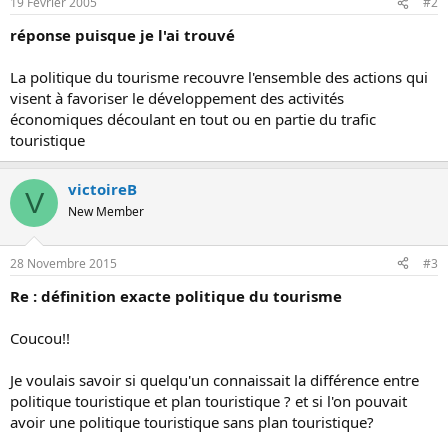
19 Février 2005
#2
o
n
réponse puisque je l'ai trouvé
La politique du tourisme recouvre l'ensemble des actions qui
visent à favoriser le développement des activités
économiques découlant en tout ou en partie du trafic
touristique
victoireB
V
New Member
28 Novembre 2015
#3
Re : définition exacte politique du tourisme
Coucou!!
Je voulais savoir si quelqu'un connaissait la différence entre
politique touristique et plan touristique ? et si l'on pouvait
avoir une politique touristique sans plan touristique?