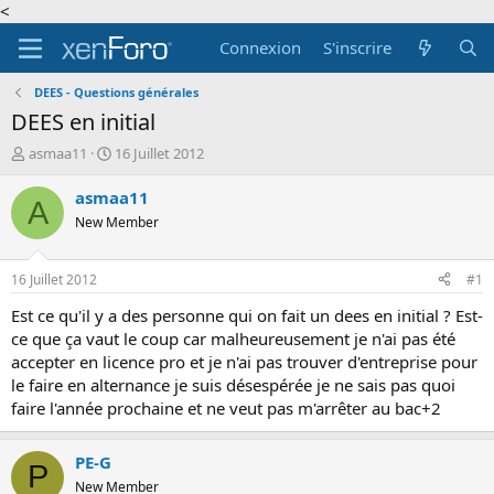
<
Connexion
S'inscrire
DEES - Questions générales
DEES en initial
A
D
asmaa11
16 Juillet 2012
u
a
t
t
asmaa11
A
e
e
New Member
u
d
r
e
d
d
16 Juillet 2012
#1
e
é
l
b
Est ce qu'il y a des personne qui on fait un dees en initial ? Est-
a
u
ce que ça vaut le coup car malheureusement je n'ai pas été
d
t
accepter en licence pro et je n'ai pas trouver d'entreprise pour
i
le faire en alternance je suis désespérée je ne sais pas quoi
s
faire l'année prochaine et ne veut pas m'arrêter au bac+2
c
u
s
PE-G
P
s
New Member
i