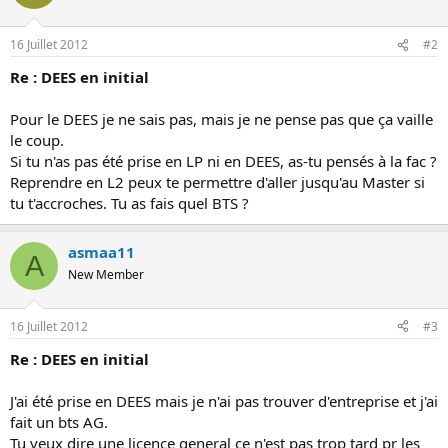
o
n
16 Juillet 2012
#2
Re : DEES en initial
Pour le DEES je ne sais pas, mais je ne pense pas que ça vaille
le coup.
Si tu n'as pas été prise en LP ni en DEES, as-tu pensés à la fac ?
Reprendre en L2 peux te permettre d'aller jusqu'au Master si
tu t'accroches. Tu as fais quel BTS ?
asmaa11
A
New Member
16 Juillet 2012
#3
Re : DEES en initial
J'ai été prise en DEES mais je n'ai pas trouver d'entreprise et j'ai
fait un bts AG.
Tu veux dire une licence general ce n'est pas trop tard pr les