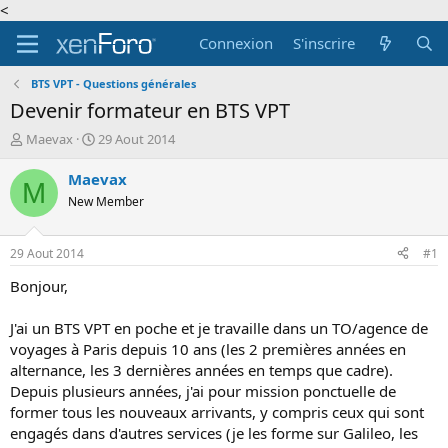
<
Connexion
S'inscrire
BTS VPT - Questions générales
Devenir formateur en BTS VPT
A
D
Maevax
29 Aout 2014
u
a
t
t
Maevax
M
e
e
New Member
u
d
r
e
d
d
29 Aout 2014
#1
e
é
l
b
Bonjour,
a
u
d
t
J'ai un BTS VPT en poche et je travaille dans un TO/agence de
i
voyages à Paris depuis 10 ans (les 2 premières années en
s
alternance, les 3 dernières années en temps que cadre).
c
Depuis plusieurs années, j'ai pour mission ponctuelle de
u
s
former tous les nouveaux arrivants, y compris ceux qui sont
s
engagés dans d'autres services (je les forme sur Galileo, les
i