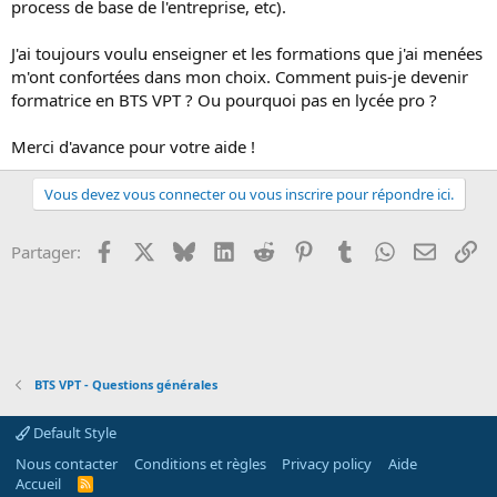
process de base de l'entreprise, etc).
o
n
J'ai toujours voulu enseigner et les formations que j'ai menées
m'ont confortées dans mon choix. Comment puis-je devenir
formatrice en BTS VPT ? Ou pourquoi pas en lycée pro ?
Merci d'avance pour votre aide !
Vous devez vous connecter ou vous inscrire pour répondre ici.
Facebook
X
Bluesky
LinkedIn
Reddit
Pinterest
Tumblr
WhatsApp
Email
Li
Partager:
BTS VPT - Questions générales
Default Style
Nous contacter
Conditions et règles
Privacy policy
Aide
Accueil
R