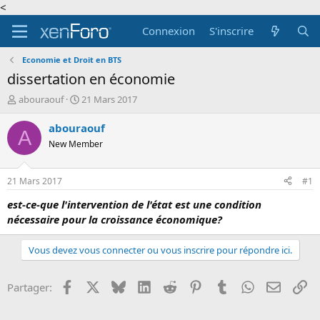
<
Connexion
S'inscrire
Economie et Droit en BTS
dissertation en économie
A
D
abouraouf
21 Mars 2017
u
a
t
t
abouraouf
A
e
e
New Member
u
d
r
e
d
d
21 Mars 2017
#1
e
é
l
b
est-ce-que l'intervention de l'état est une condition
a
u
nécessaire pour la croissance économique?
d
t
i
Vous devez vous connecter ou vous inscrire pour répondre ici.
s
c
u
Facebook
X
Bluesky
LinkedIn
Reddit
Pinterest
Tumblr
WhatsApp
Email
Li
Partager:
s
s
i