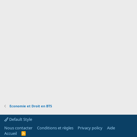
o
n
Economie et Droit en BTS
Default Style
Nous contacter
Conditions et règles
Privacy policy
Aide
Accueil
R