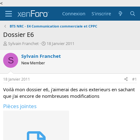
<
Connexion
S'inscrire
BTS NRC - E4 Communication commerciale et CPPC
Dossier E6
A
D
Sylvain Franchet
18 Janvier 2011
u
a
t
t
Sylvain Franchet
S
e
e
New Member
u
d
r
e
d
d
18 Janvier 2011
#1
e
é
l
b
Voilà mon dossier e6, j'aimerai des avis exterieurs en sachant
a
u
que j'ai encore de nombreuses modifications
d
t
i
Pièces jointes
s
c
u
s
s
i