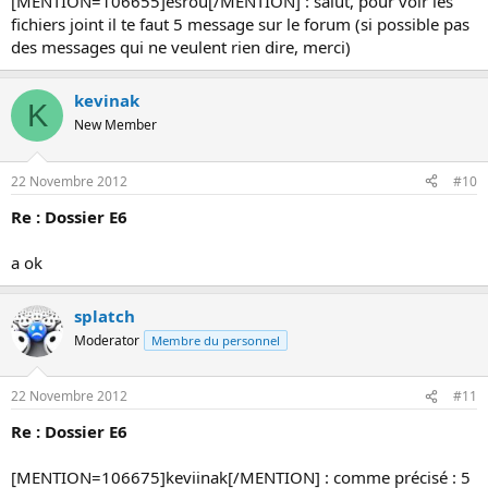
[MENTION=106655]esrou[/MENTION] : salut, pour voir les
fichiers joint il te faut 5 message sur le forum (si possible pas
des messages qui ne veulent rien dire, merci)
kevinak
K
New Member
22 Novembre 2012
#10
Re : Dossier E6
a ok
splatch
Moderator
Membre du personnel
22 Novembre 2012
#11
Re : Dossier E6
[MENTION=106675]keviinak[/MENTION] : comme précisé : 5