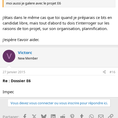
moi aussi je galere avec le projet E6
j'étais dans le même cas que toi quand je préparais ce bts en
candidat libre, mais tout d'abord tu dois t'interroger sur les
raisons de ton projet, sur son organisation, plannification.
j'espère t'avoir aider.
Victorc
V
New Member
27 Janvier 2015
#16
Re : Dossier E6
Impec
Vous devez vous connecter ou vous inscrire pour répondre ici.
Facebook
X
Bluesky
LinkedIn
Reddit
Pinterest
Tumblr
WhatsApp
Email
Li
Partager: