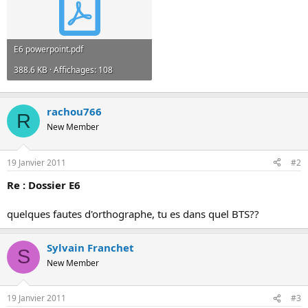
o
n
E6 powerpoint.pdf
388.6 KB · Affichages: 108
rachou766
R
New Member
19 Janvier 2011
#2
Re : Dossier E6
quelques fautes d'orthographe, tu es dans quel BTS??
Sylvain Franchet
S
New Member
19 Janvier 2011
#3