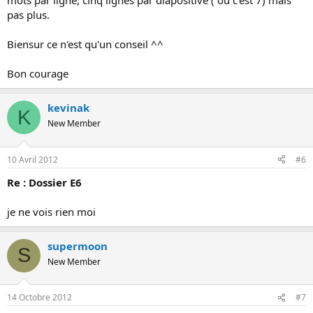
mots par ligne, cinq lignes par diapositive ( ou c'est 7) mais
pas plus.
Biensur ce n'est qu'un conseil ^^
Bon courage
kevinak
K
New Member
10 Avril 2012
#6
Re : Dossier E6
je ne vois rien moi
supermoon
S
New Member
14 Octobre 2012
#7