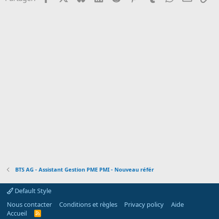
o
n
BTS AG - Assistant Gestion PME PMI - Nouveau référ
Default Style
Nous contacter
Conditions et règles
Privacy policy
Aide
Accueil
R