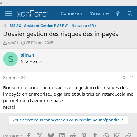
<
Connexion
S'inscrire
BTS AG - Assistant Gestion PME PMI - Nouveau référ
Dossier gestion des risques des impayés
A
D
sjln21
25 Février 2025
u
a
t
t
sjln21
S
e
e
New Member
u
d
r
e
d
d
25 Février 2025
#1
e
é
l
b
Bonsoir qui aurait un dossier sur la gestion des risques.des
a
u
impayés en entreprise..je galère et suis très en retard..cela me
d
t
permettrait d avoir une base
i
Merci
s
c
u
Vous devez vous connecter ou vous inscrire pour répondre ici.
s
s
Facebook
X
Bluesky
LinkedIn
Reddit
Pinterest
Tumblr
WhatsApp
Email
Li
Partager:
i