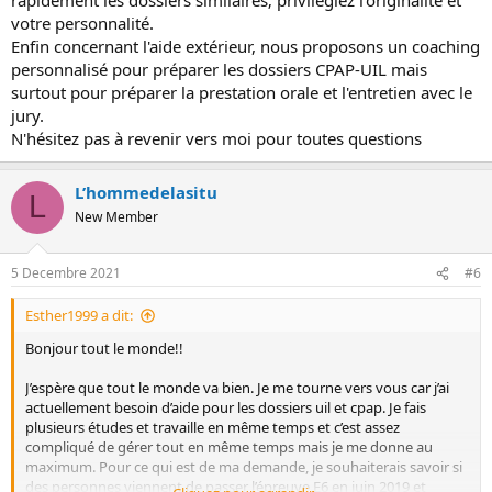
votre personnalité.
Enfin concernant l'aide extérieur, nous proposons un coaching
personnalisé pour préparer les dossiers CPAP-UIL mais
surtout pour préparer la prestation orale et l'entretien avec le
jury.
N'hésitez pas à revenir vers moi pour toutes questions
L’hommedelasitu
L
New Member
5 Decembre 2021
#6
Esther1999 a dit:
Bonjour tout le monde!!
J’espère que tout le monde va bien. Je me tourne vers vous car j’ai
actuellement besoin d’aide pour les dossiers uil et cpap. Je fais
plusieurs études et travaille en même temps et c’est assez
compliqué de gérer tout en même temps mais je me donne au
maximum. Pour ce qui est de ma demande, je souhaiterais savoir si
des personnes viennent de passer l’épreuve E6 en juin 2019 et