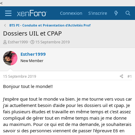
<
Connexion
S'inscrire
BTS PI - Conduite et Présentation d'Activités Prof
Dossiers UIL et CPAP
A
D
Esther1999
15 Septembre 2019
u
a
t
t
Esther1999
e
e
New Member
u
d
r
e
d
d
15 Septembre 2019
#1
e
é
l
b
Bonjour tout le monde!!
a
u
d
t
J’espère que tout le monde va bien. Je me tourne vers vous car
i
j’ai actuellement besoin d’aide pour les dossiers uil et cpap. Je
s
fais plusieurs études et travaille en même temps et c’est assez
c
compliqué de gérer tout en même temps mais je me donne
u
s
au maximum. Pour ce qui est de ma demande, je souhaiterais
s
savoir si des personnes viennent de passer l’épreuve E6 en
i