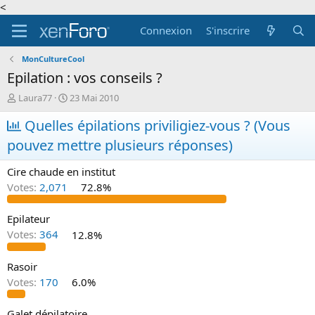
<
Connexion
S'inscrire
MonCultureCool
Epilation : vos conseils ?
A
D
Laura77
23 Mai 2010
u
a
t
Quelles épilations priviligiez-vous ? (Vous
t
e
e
pouvez mettre plusieurs réponses)
u
d
r
e
Cire chaude en institut
d
d
e
é
Votes:
2,071
72.8%
l
b
a
u
Epilateur
d
t
Votes:
364
12.8%
i
s
c
Rasoir
u
Votes:
170
6.0%
s
s
i
Galet dépilatoire