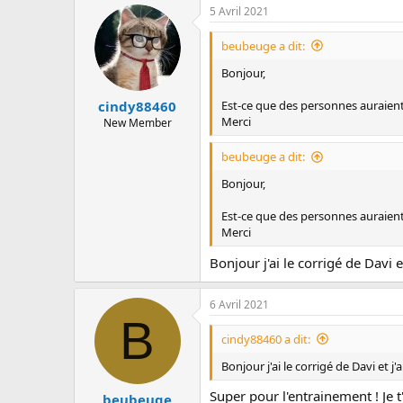
c
5 Avril 2021
u
s
beubeuge a dit:
s
i
Bonjour,
o
n
Est-ce que des personnes auraient 
cindy88460
Merci
New Member
beubeuge a dit:
Bonjour,
Est-ce que des personnes auraient 
Merci
Bonjour j'ai le corrigé de Davi
6 Avril 2021
B
cindy88460 a dit:
Bonjour j'ai le corrigé de Davi et 
Super pour l'entrainement ! Je t'
beubeuge