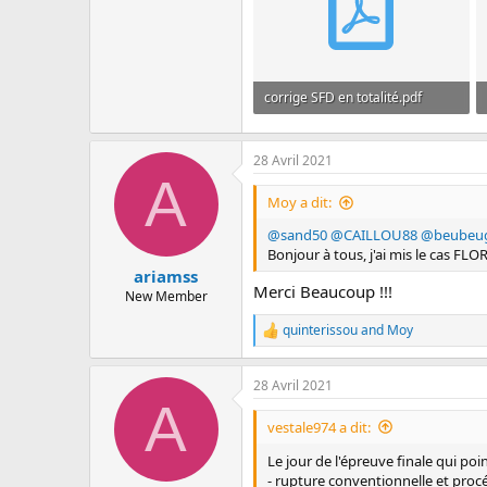
corrige SFD en totalité.pdf
430.6 KB · Affichages: 447
28 Avril 2021
A
Moy a dit:
@sand50
@CAILLOU88
@beubeu
Bonjour à tous, j'ai mis le cas FLO
ariamss
Merci Beaucoup !!!
New Member
quinterissou
and
Moy
R
e
a
28 Avril 2021
c
A
t
i
vestale974 a dit:
o
n
Le jour de l'épreuve finale qui p
s
- rupture conventionnelle et procé