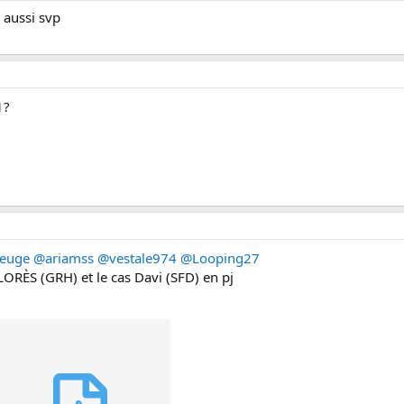
 aussi svp
1?
euge
@ariamss
@vestale974
@Looping27
FLORÈS (GRH) et le cas Davi (SFD) en pj