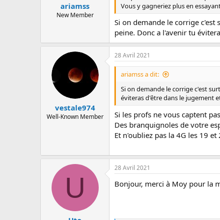
:
ariamss
Vous y gagneriez plus en essayant 
New Member
Si on demande le corrige c'est s
peine. Donc a l'avenir tu évite
28 Avril 2021
ariamss a dit:
Si on demande le corrige c'est surt
éviteras d'être dans le jugement 
vestale974
Si les profs ne vous captent pas
Well-Known Member
Des branquignoles de votre es
Et n'oubliez pas la 4G les 19 et 
28 Avril 2021
U
Bonjour, merci à Moy pour la mi
Uto