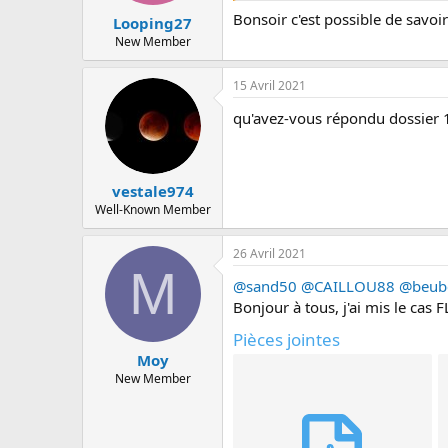
Bonsoir c'est possible de savoir
Looping27
New Member
15 Avril 2021
qu'avez-vous répondu dossier 
vestale974
Well-Known Member
26 Avril 2021
M
@sand50
@CAILLOU88
@beub
Bonjour à tous, j'ai mis le cas 
Pièces jointes
Moy
New Member