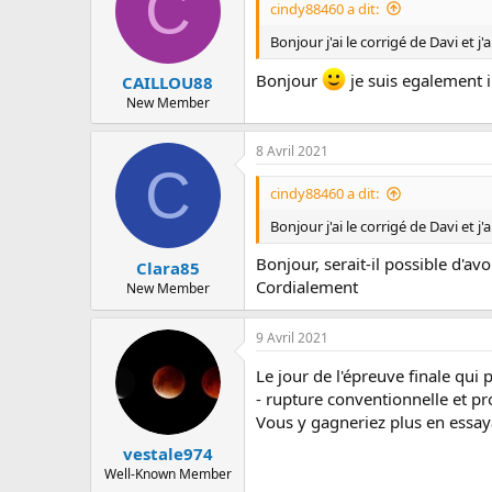
C
cindy88460 a dit:
Bonjour j'ai le corrigé de Davi et 
Bonjour
je suis egalement i
CAILLOU88
New Member
8 Avril 2021
C
cindy88460 a dit:
Bonjour j'ai le corrigé de Davi et 
Bonjour, serait-il possible d'avo
Clara85
Cordialement
New Member
9 Avril 2021
Le jour de l'épreuve finale qu
- rupture conventionnelle et pr
Vous y gagneriez plus en essaya
vestale974
Well-Known Member