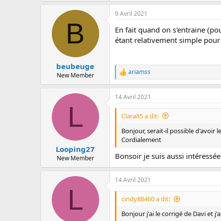
9 Avril 2021
B
En fait quand on s'entraine (pour
étant relativement simple pour
beubeuge
ariamss
R
New Member
e
a
14 Avril 2021
c
L
t
i
Clara85 a dit:
o
n
Bonjour, serait-il possible d'avoir l
s
Cordialement
:
Looping27
Bonsoir je suis aussi intéressée
New Member
14 Avril 2021
L
cindy88460 a dit:
Bonjour j'ai le corrigé de Davi et 