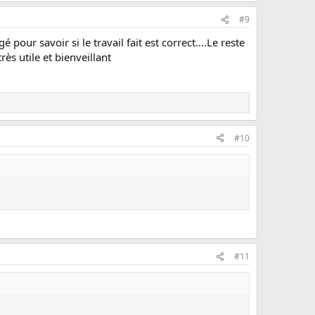
#9
pour savoir si le travail fait est correct....Le reste
s utile et bienveillant
#10
#11