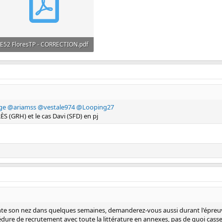
E52 FloresTP - CORRECTION.pdf
368.9 KB · Affichages: 890
ge
@ariamss
@vestale974
@Looping27
RÈS (GRH) et le cas Davi (SFD) en pj
ointe son nez dans quelques semaines, demanderez-vous aussi durant l'épreuv
dure de recrutement avec toute la littérature en annexes, pas de quoi casse