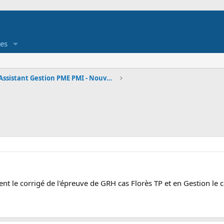
es
BTS AG - Assistant Gestion PME PMI - Nouveau référ
nt le corrigé de l'épreuve de GRH cas Florès TP et en Gestion le 