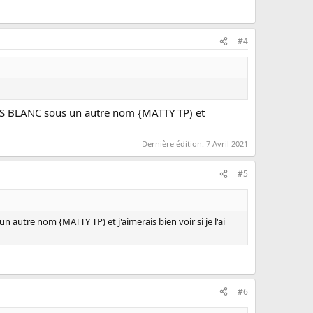
#4
de BTS BLANC sous un autre nom {MATTY TP) et
Dernière édition:
7 Avril 2021
#5
un autre nom {MATTY TP) et j'aimerais bien voir si je l'ai
#6