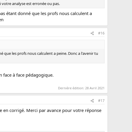
i votre analyse est erronée ou pas.
u pas étant donné que les profs nous calculent a
en
#16
né que les profs nous calculent a peine. Donc a l'avenir tu
 face à face pédagogique.
Dernière édition:
28 Avril 2021
#17
uve en corrigé. Merci par avance pour votre réponse