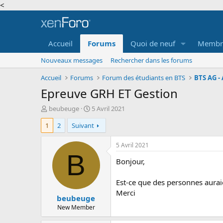
<
Accueil
Forums
Quoi de neuf
Membr
Nouveaux messages
Rechercher dans les forums
Accueil
Forums
Forum des étudiants en BTS
Epreuve GRH ET Gestion
A
D
beubeuge
5 Avril 2021
u
a
1
2
Suivant
t
t
e
e
u
d
5 Avril 2021
r
e
B
Bonjour,
d
d
e
é
l
b
Est-ce que des personnes auraie
a
u
Merci
beubeuge
d
t
i
New Member
s