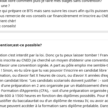
didat libre comment puis-je faire mes stages sans convention?
r une ?
e qui prépare ce BTS mais sans suivre les cours afin qu'ils puissen
vous remercie de vos conseils car financièrement m'inscrire au CNE
ient chèr!
 conseils!
vention;est-ce possible?
ion c'est interdit par la loi. Donc ça tu peux laisser tomber ! Fr
étais inscrite au CNED j'ai cherché un moyen d'obtenir une conven
d'avoir une convention signée. A part au pôle emploi me semble-t-
 Sinon, es-tu sûre que tu vas pouvoir t'inscrire en candidat libre 
formation, ou d'avoir fait X heures de cours, ou d'avoir X années d'e
n candidat libre: "Les candidats scolarisés doivent justifier : - s
oit d’une préparation en 2 ans organisée par un établissement d’en
Formation d’Apprentis (CFA), - soit d’une préparation organisée p
 de 600 à 1500 heures en fonction des diplômes possédés. Pour êtr
 justifier du baccalauréat ou d’un diplôme de niveau IV, ou avoir a
inue peuvent accéder à la formation sans diplôme préalable. Dans 