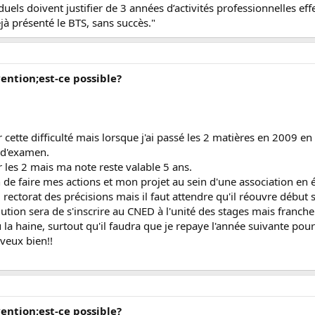
uels doivent justifier de 3 années d’activités professionnelles ef
à présenté le BTS, sans succès."
vention;est-ce possible?
cette difficulté mais lorsque j'ai passé les 2 matières en 2009 en c
 d'examen.
r les 2 mais ma note reste valable 5 ans.
on de faire mes actions et mon projet au sein d'une association e
ectorat des précisions mais il faut attendre qu'il réouvre début
lution sera de s'inscrire au CNED à l'unité des stages mais franc
u la haine, surtout qu'il faudra que je repaye l'année suivante pou
 veux bien!!
vention;est-ce possible?