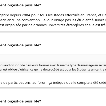
vention;est-ce possible?
igatire depuis 2004 pour tous les stages effectués en France, et 
ficier d'une convention. La loi n'oblige pas les étudiant à suivre
st organisée par de grandes universités étrangères et elle est très
vention;est-ce possible?
t quand on inonde plusieurs forums avec le même type de message en se faisa
ui est obligé d'utiliser ce genre de procédé est pour les étudiants un centre 
 de participations, au forum ça indique que le compte a été créé 
vention;est-ce possible?