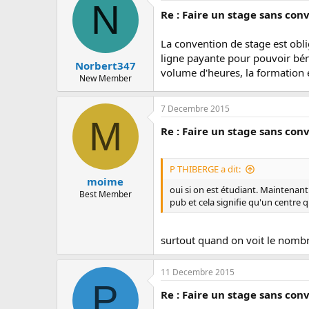
N
Re : Faire un stage sans con
La convention de stage est obl
ligne payante pour pouvoir béné
Norbert347
volume d'heures, la formation e
New Member
7 Decembre 2015
M
Re : Faire un stage sans con
P THIBERGE a dit:
moime
oui si on est étudiant. Maintenan
Best Member
pub et cela signifie qu'un centre q
surtout quand on voit le nombre
11 Decembre 2015
P
Re : Faire un stage sans con