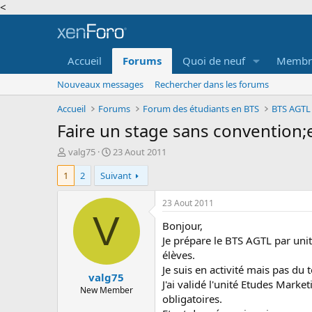
<
Accueil
Forums
Quoi de neuf
Membr
Nouveaux messages
Rechercher dans les forums
Accueil
Forums
Forum des étudiants en BTS
Faire un stage sans convention;
A
D
valg75
23 Aout 2011
u
a
1
2
Suivant
t
t
e
e
u
d
23 Aout 2011
r
e
V
Bonjour,
d
d
e
é
Je prépare le BTS AGTL par unit
l
b
élèves.
a
u
Je suis en activité mais pas du 
valg75
d
t
J'ai validé l'unité Etudes Marke
i
New Member
obligatoires.
s