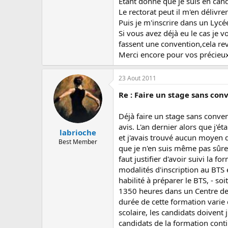
Etant donné que je suis en can
c
u
Le rectorat peut il m'en délivre
s
Puis je m'inscrire dans un Lycé
s
Si vous avez déjà eu le cas je 
i
fassent une convention,cela rev
o
Merci encore pour vos précieux
n
23 Aout 2011
Re : Faire un stage sans con
Déjà faire un stage sans convent
avis. L'an dernier alors que j'
labrioche
et j'avais trouvé aucun moyen 
Best Member
que je n'en suis même pas sûre !
faut justifier d'avoir suivi la 
modalités d'inscription au BTS e
habilité à préparer le BTS, - s
1350 heures dans un Centre de 
durée de cette formation varie
scolaire, les candidats doivent
candidats de la formation cont