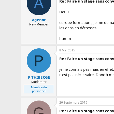
A
Re : Faire un stage sans con
Heuu,
agenor
europe formation , je me demande
New Member
les gens en détresses .
humm
8 Mai 2015
P
Re : Faire un stage sans con
je ne connais pas mais en effet
n'est pas nécessaire. Donc à mon
P THIBERGE
Moderator
Membre du
personnel
26 Septembre 2015
G
Re : Faire un stage sans con