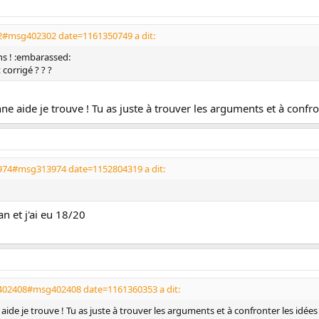
2#msg402302 date=1161350749 a dit:
ans ! :embarassed:
corrigé ? ? ?
ne aide je trouve ! Tu as juste à trouver les arguments et à confron
974#msg313974 date=1152804319 a dit:
n et j'ai eu 18/20
402408#msg402408 date=1161360353 a dit:
aide je trouve ! Tu as juste à trouver les arguments et à confronter les idées 