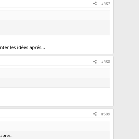
#587
ter les idées aprés...
#588
#589
aprés...