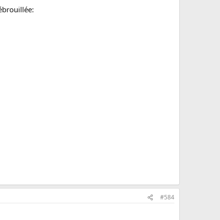
ébrouillée:
#584