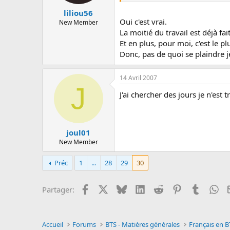
liliou56
Oui c'est vrai.
New Member
La moitié du travail est déjà fait
Et en plus, pour moi, c'est le pl
Donc, pas de quoi se plaindre j
14 Avril 2007
J
J'ai chercher des jours je n'est
joul01
New Member
Préc
1
...
28
29
30
Facebook
X
Bluesky
LinkedIn
Reddit
Pinterest
Tumblr
Wh
Partager:
Accueil
Forums
BTS - Matières générales
Français en B