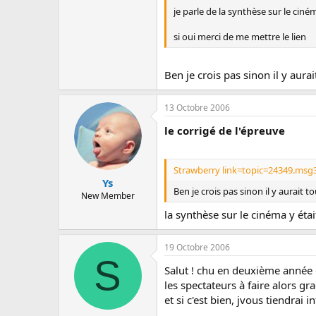
c
je parle de la synthèse sur le ciné
u
s
si oui merci de me mettre le lien
s
i
o
Ben je crois pas sinon il y aurai
n
13 Octobre 2006
le corrigé de l'épreuve
Strawberry link=topic=24349.msg
Ys
Ben je crois pas sinon il y aurait t
New Member
la synthèse sur le cinéma y éta
19 Octobre 2006
S
Salut ! chu en deuxième année 
les spectateurs à faire alors g
et si c'est bien, jvous tiendrai 