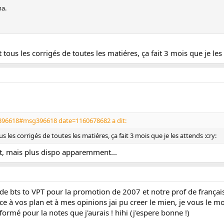
ma.
t tous les corrigés de toutes les matiéres, ça fait 3 mois que je les
396618#msg396618 date=1160678682 a dit:
ous les corrigés de toutes les matiéres, ça fait 3 mois que je les attends :cry:
it, mais plus dispo apparemment...
de bts to VPT pour la promotion de 2007 et notre prof de français
race à vos plan et à mes opinions jai pu creer le mien, je vous le
informé pour la notes que j'aurais ! hihi (j'espere bonne !)