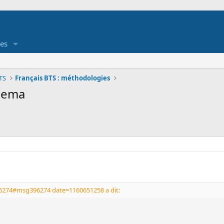
es
TS
Français BTS : méthodologies
inema
6274#msg396274 date=1160651258 a dit: