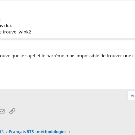
.
us dur.
e trouve :wink2:
 trouvé que le sujet et le barréme mais impossible de trouver une c
Vo
atsApp
Email
Lien
TS
Français BTS : méthodologies