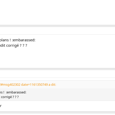
 plans ! :embarassed:
it corrigé ? ? ?
2#msg402302 date=1161350749 a dit:
ans ! :embarassed:
corrigé ? ? ?
r