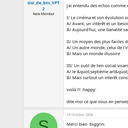
sisi_de_bts_VPT
j'ai entendu des echos comme quo
2
New Member
I/ Le cinéma et son évolution su
A/ Avant, un intérêt et un besoi
B/ Aujourd'hui, une banalité s
II/ Un moyen des plus faciles de
A/ Un autre monde, celui de l'
B/ Mais un monde illusoire
III/ Un outil de lien social visant
A/ le &quot;septième art&quot
B/ Mais surtout un interêt cons
voilà !!! :happy:
dite moi ce que vous en pensez 
19 Octobre 2006
S
Merci bien :biggrin: