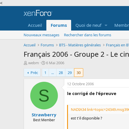
<
Accueil
Forums
Quoi de neuf
Membr
Nouveaux messages
Rechercher dans les forums
Accueil
Forums
BTS - Matières générales
Français en B
Français 2006 - Groupe 2 - Le c
A
D
webm
6 Mai 2006
u
a
Préc
1
...
28
29
30
t
t
e
e
u
d
12 Octobre 2006
r
e
S
le corrigé de l'épreuve
d
d
e
é
l
b
a
u
NADIA34 link=topic=24349.msg39
Strawberry
d
t
est t'il disponible ?
i
Best Member
s