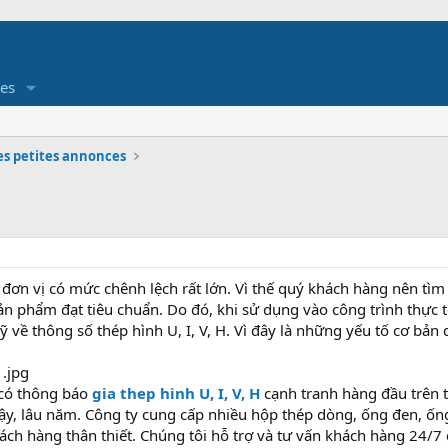
es
es petites annonces
đơn vị có mức chênh lệch rất lớn. Vì thế quý khách hàng nên tìm
 phẩm đạt tiêu chuẩn. Do đó, khi sử dụng vào công trình thực tế,
ỹ về thông số thép hình U, I, V, H. Vì đây là những yếu tố cơ bản
 có thông báo
gia thep hinh U, I, V, H
cạnh tranh hàng đầu trên t
cậy, lâu năm. Công ty cung cấp nhiều hộp thép dòng, ống đen, ố
hách hàng thân thiết. Chúng tôi hỗ trợ và tư vấn khách hàng 24/7