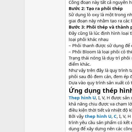
Công đoạn này tất cả nguyên h
Bước 2: Tạo ra phôi thép
Sử dụng lò oxy là một trong n
giai đoạn này nhằm tạo ra các l
Bước 3: Phôi thép và thành
Đây cũng là lúc định hình loại
loại phôi khác nhau
– Phôi thanh được sử dụng để 
– Phôi Bloom là loại phôi có t
Trạng thái nóng là duy trì phôi
điểm khác.
Như vậy trên đây là quy trình 
phôi sau đó đem cán, đem ép 
Dựa vào quy trình sản xuất có 
Ứng dụng thép hình 
Thep hinh U
, I, V, H được sản
khả năng chịu được va chạm lớn
điều kiện thời tiết và nhiệt độ 
Bởi vậy
thep hinh U, C
, I, V,
trình yêu cầu sản phẩm có kết
dụng để xây dựng nên các công 