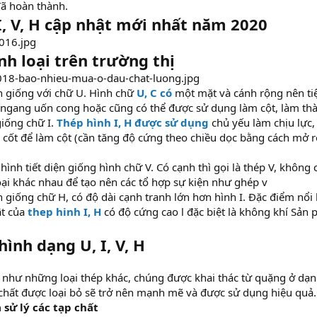
đã hoàn thành.
I, V, H cập nhật mới nhất năm 2020
nh loại trên trường thị
ện giống với chữ U. Hình chữ
U, C có
một mặt và cánh rộng nên tiệ
ngang uốn cong hoặc cũng có thể được sử dụng làm cột, làm thàn
giống chữ I.
Thép hình I, H được sử dụng
chủ yếu làm chịu lực,
cốt để làm cột (cần tăng độ cứng theo chiều dọc bằng cách mở r
 hình tiết diện giống hình chữ V. Có cạnh thì gọi là thép V, không
c loại khác nhau để tạo nên các tổ hợp sự kiện như ghép v
ện giống chữ H, có độ dài cạnh tranh lớn hơn hình I. Đặc điểm nổi
ật của
thep hinh I, H
có độ cứng cao l đặc biệt là không khí Sản
hình dạng U, I, V, H
g như những loại thép khác, chúng được khai thác từ quặng ở dạng 
ạp chất được loại bỏ sẽ trở nên mạnh mẽ và được sử dụng hiệu quả.
sử lý các tạp chất