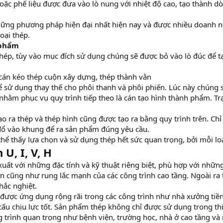
oặc phế liệu được đưa vào lò nung với nhiệt độ cao, tạo thành 
hững phương pháp hiện đại nhất hiện nay và được nhiều doanh ng
oại thép.
 phẩm
 thép, tùy vào mục đích sử dụng chúng sẽ được bỏ vào lò đúc để 
cán kéo thép cuộn xây dựng, thép thành vằn
hể sử dụng thay thế cho phôi thanh và phôi phiến. Lúc này chúng 
 nhằm phục vụ quy trình tiếp theo là cán tạo hình thành phẩm. Trạ
tạo ra thép và thép hình cũng được tạo ra bằng quy trình trên. Ch
đổ vào khung để ra sản phẩm đúng yêu cầu.
thể thấy lựa chọn và sử dụng thép hết sức quan trọng, bởi mỗi l
U, I, V, H
 xuất với những đặc tính và kỹ thuật riêng biệt, phù hợp với nhữn
 cũng như rung lắc mạnh của các công trình cao tầng. Ngoài ra 
khắc nghiệt.
 H được ứng dụng rộng rãi trong các công trình như nhà xưởng tiề
 cấu chịu lực tốt. Sản phẩm thép không chỉ được sử dụng trong 
trình quan trọng như bệnh viện, trường học, nhà ở cao tầng và m