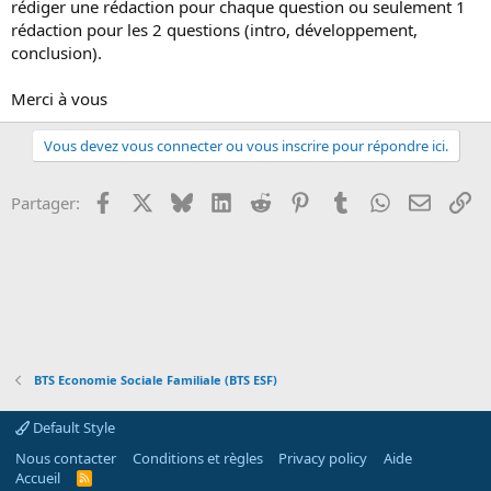
rédiger une rédaction pour chaque question ou seulement 1
o
rédaction pour les 2 questions (intro, développement,
n
conclusion).
Merci à vous
Vous devez vous connecter ou vous inscrire pour répondre ici.
Facebook
X
Bluesky
LinkedIn
Reddit
Pinterest
Tumblr
WhatsApp
Email
Li
Partager:
BTS Economie Sociale Familiale (BTS ESF)
Default Style
Nous contacter
Conditions et règles
Privacy policy
Aide
Accueil
R