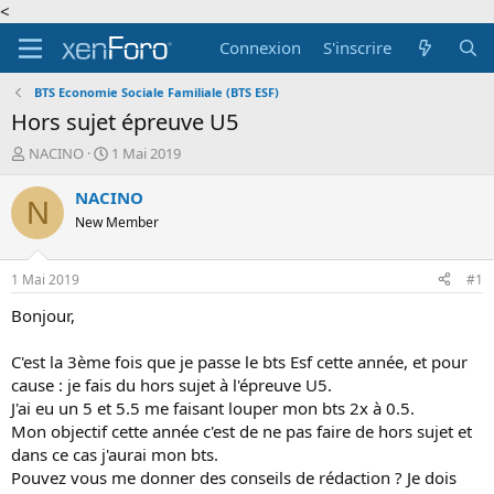
<
Connexion
S'inscrire
BTS Economie Sociale Familiale (BTS ESF)
Hors sujet épreuve U5
A
D
NACINO
1 Mai 2019
u
a
t
t
NACINO
N
e
e
New Member
u
d
r
e
d
d
1 Mai 2019
#1
e
é
l
b
Bonjour,
a
u
d
t
C'est la 3ème fois que je passe le bts Esf cette année, et pour
i
cause : je fais du hors sujet à l'épreuve U5.
s
J'ai eu un 5 et 5.5 me faisant louper mon bts 2x à 0.5.
c
Mon objectif cette année c'est de ne pas faire de hors sujet et
u
s
dans ce cas j'aurai mon bts.
s
Pouvez vous me donner des conseils de rédaction ? Je dois
i