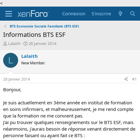
<
Connexion
S'inscrire
BTS Economie Sociale Familiale (BTS ESF)
Informations BTS ESF
A
D
Lalaith
28 Janvier 2014
u
a
t
t
Lalaith
L
e
e
New Member
u
d
r
e
d
d
28 Janvier 2014
#1
e
é
l
b
Bonjour,
a
u
d
t
Je suis actuellement en 3ème année en institut de formation
i
en soins infirmiers, et malheureusement, je me rend compte
s
que la formation ne me convient pas.
c
J'ai pu trouver quelques renseignements sur le BTS ESF, mais
u
s
néanmoins, j'aurais besoin de réponse venant directement de
s
personne faisant ou ayant fait ce BTS :
i