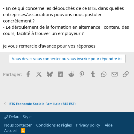
o
- En ce qui concerne les débouchés de ce BTS, dans quelles
n
entreprises/associations pouvons nous postuler
concrètement ?
- Le déroulement de la formation en alternance : contenu des
cours, facilité à trouver un employeur ?
Je vous remercie d'avance pour vos réponses.
Vous devez vous connecter ou vous inscrire pour répondre ici.
Facebook
X
Bluesky
LinkedIn
Reddit
Pinterest
Tumblr
WhatsApp
Email
Li
Partager:
BTS Economie Sociale Familiale (BTS ESF)
Default Style
Nous contacter
Conditions et règles
Privacy policy
Aide
Accueil
R