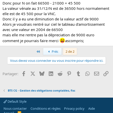
Donc pour N on fait 66500 - 21000 = 45 500
La valeur vénale au 31/12/N est de 36500 hors normalement
elle est de 45 500 pour la VNC.
Donc il y a eu une diminution de la valeur actif de 9000
Alors je voudrais rentré sur ciel le tableau d'amortissement
avec une valeur en 2004 de 66500
mais elle me rentre pas la dépreciation de 9000 euro
comment je pourrais faire merci
ascompris;
Premier
Préc
2 de 2
Vous devez vous connecter ou vous inscrire pour répondre ici.
Facebook
X
Bluesky
LinkedIn
Reddit
Pinterest
Tumblr
WhatsApp
Email
Li
Partager:
BTS CG - Gestion des obligations comptables, fisc
Default Style
Nous contacter
Conditions et règles
Privacy policy
Aide
R