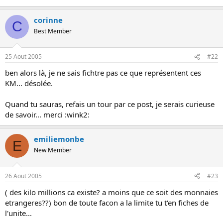
o
n
corinne
C
Best Member
25 Aout 2005
#22
ben alors là, je ne sais fichtre pas ce que représentent ces
KM... désolée.
Quand tu sauras, refais un tour par ce post, je serais curieuse
de savoir... merci :wink2:
emiliemonbe
E
New Member
26 Aout 2005
#23
( des kilo millions ca existe? a moins que ce soit des monnaies
etrangeres??) bon de toute facon a la limite tu t'en fiches de
l'unite...