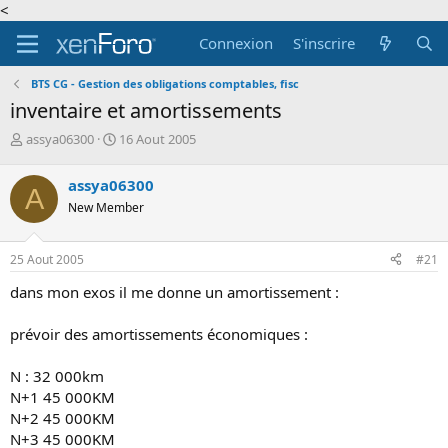
<
Connexion
S'inscrire
BTS CG - Gestion des obligations comptables, fisc
inventaire et amortissements
A
D
assya06300
16 Aout 2005
u
a
t
t
assya06300
A
e
e
New Member
u
d
r
e
d
d
25 Aout 2005
#21
e
é
l
b
dans mon exos il me donne un amortissement :
a
u
d
t
prévoir des amortissements économiques :
i
s
c
N : 32 000km
u
N+1 45 000KM
s
N+2 45 000KM
s
N+3 45 000KM
i