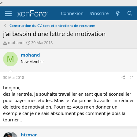
<
Connexion
S'inscrire
Construction du CV, test et entretiens de recrutem
j'ai besoin d'une lettre de motivation
A
D
mohand
30 Mai 2018
u
a
t
t
mohand
M
e
e
New Member
u
d
r
e
d
d
30 Mai 2018
#1
e
é
l
b
bonjour,
a
u
dès la rentrée, je souhaite travailler en tant que téléconseiller
d
t
pour payer mes etudes. Mais je n'ai jamais travailler ni rédiger
i
de lettre de motivation. Pourriez-vous m'en donner un
s
exemple car je ne sais absolument pas comment je dois la
c
tourner...
u
s
s
hizmar
i