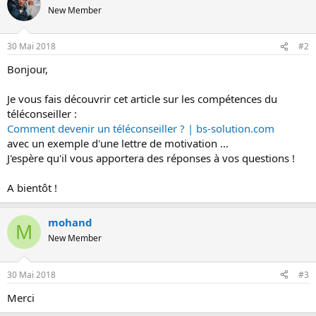
o
New Member
n
30 Mai 2018
#2
Bonjour,
Je vous fais découvrir cet article sur les compétences du
téléconseiller :
Comment devenir un téléconseiller ? | bs-solution.com
avec un exemple d'une lettre de motivation ...
J'espère qu'il vous apportera des réponses à vos questions !
A bientôt !
mohand
M
New Member
30 Mai 2018
#3
Merci