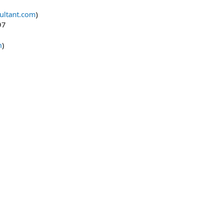
ultant.com
)
97
m
)