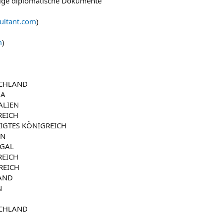
tige diplomatische Dokumente
ultant.com
)
m
)
SCHLAND
DA
ALIEN
REICH
IGTES KÖNIGREICH
EN
UGAL
REICH
REICH
AND
N
SCHLAND