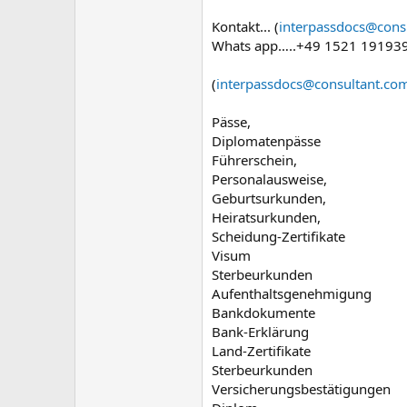
c
u
Kontakt... (
interpassdocs@cons
s
Whats app…..+49 1521 19193
s
i
(
interpassdocs@consultant.co
o
n
Pässe,
Diplomatenpässe
Führerschein,
Personalausweise,
Geburtsurkunden,
Heiratsurkunden,
Scheidung-Zertifikate
Visum
Sterbeurkunden
Aufenthaltsgenehmigung
Bankdokumente
Bank-Erklärung
Land-Zertifikate
Sterbeurkunden
Versicherungsbestätigungen