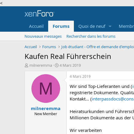
<
Accueil
Forums
Quoi de neuf
Membr
Nouveaux messages
Rechercher dans les forums
Accueil
Forums
Kaufen Real Führerschein
A
D
milneremma
4 Mars 2019
u
a
t
t
4 Mars 2019
e
e
M
Wir sind Top-Lieferanten und (
u
d
r
e
registrierte Dokumente. Quali
d
d
Kontakt... (
interpassdocs@cons
e
é
milneremma
l
b
Heiratsurkunden und Führersch
a
u
New Member
Millionen Dokumente aus der 
d
t
i
s
Wir verarbeiten