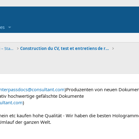
es
Job étudiant - Offre et demande d'emploi – Stage
Construction du CV, test et entretiens de recrutem
interpassdocs@consultant.com
)Produzenten von neuen Dokumenten
tativ hochwertige gefälschte Dokumente
ultant.com
)
ein etc kaufen hohe Qualität - Wir haben die besten Hologramm
Umlauf der ganzen Welt.