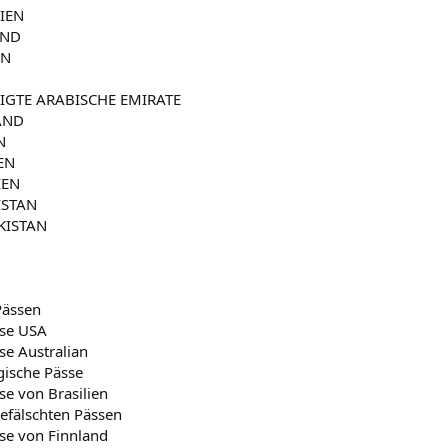
IEN
AND
EN
IGTE ARABISCHE EMIRATE
AND
N
EN
IEN
ISTAN
KISTAN
Pässen
sse USA
se Australian
gische Pässe
se von Brasilien
efälschten Pässen
sse von Finnland