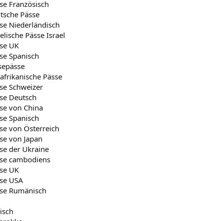
se Französisch
utsche Pässe
se Niederländisch
elische Pässe Israel
sse UK
sse Spanisch
sepässe
afrikanische Pässe
sse Schweizer
sse Deutsch
sse von China
sse Spanisch
se von Österreich
se von Japan
se der Ukraine
sse cambodiens
sse UK
sse USA
sse Rumänisch
isch